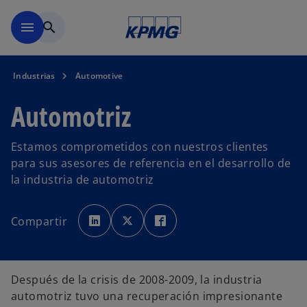
Saltar al contenido principal
menu
search
Industrias
Automotive
Automotriz
Estamos comprometidos con nuestros clientes
para sus asesores de referencia en el desarrollo de
la industria de automotriz
s
s
s
e
e
e
Compartir
a
a
a
b
b
b
r
r
r
e
e
e
e
e
e
n
n
n
u
u
u
Después de la crisis de 2008-2009, la industria
n
n
n
a
a
a
automotriz tuvo una recuperación impresionante
p
p
p
e
e
e