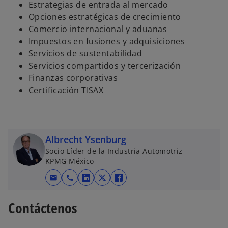
Estrategias de entrada al mercado
Opciones estratégicas de crecimiento
Comercio internacional y aduanas
Impuestos en fusiones y adquisiciones
Servicios de sustentabilidad
Servicios compartidos y tercerización
Finanzas corporativas
Certificación TISAX
Albrecht Ysenburg
Socio Líder de la Industria Automotriz
KPMG México
mail
call
s
s
s
e
e
e
Contáctenos
a
a
a
b
b
b