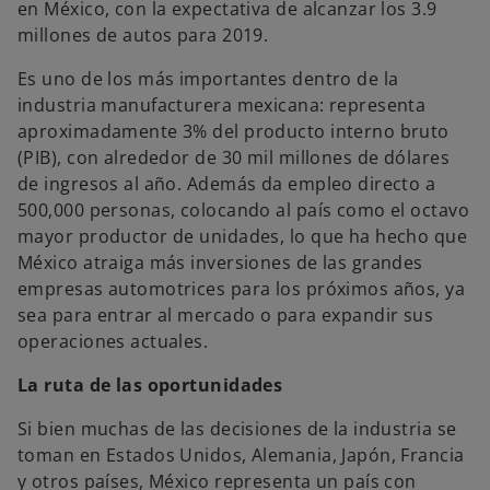
en México, con la expectativa de alcanzar los 3.9
s
s
s
t
t
t
millones de autos para 2019.
a
a
a
ñ
ñ
ñ
a
a
a
Es uno de los más importantes dentro de la
n
n
n
u
u
u
industria manufacturera mexicana: representa
e
e
e
v
v
v
aproximadamente 3% del producto interno bruto
a
a
a
(PIB), con alrededor de 30 mil millones de dólares
de ingresos al año. Además da empleo directo a
500,000 personas, colocando al país como el octavo
mayor productor de unidades, lo que ha hecho que
México atraiga más inversiones de las grandes
empresas automotrices para los próximos años, ya
sea para entrar al mercado o para expandir sus
operaciones actuales.
La ruta de las oportunidades
Si bien muchas de las decisiones de la industria se
toman en Estados Unidos, Alemania, Japón, Francia
y otros países, México representa un país con