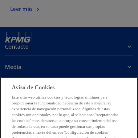
Leer más
Contacto
Media
Carrera
Aviso de Cookies
Este sitio web utiliza cookies y tecnologías similares para
s
s
s
s
proporcionar la funcionalidad necesaria de éste y mejorar su
e
e
e
e
experiencia de navegación personalizada. Algunas de estas
Legal
Avisos de Privacidad
a
Accesibilidad
a
a
Ayuda
a
Glosario
cookies son opcionales, por lo que, al seleccionar 'Aceptar todas
las cookies' consideramos que otorga su consentimiento del uso
b
b
b
b
© 2026 KPMG Cárdenas Dosal, S.C., Sociedad Civil Mexicana y firma
de todas a la vez, en su caso puede gestionar sus propias
r
r
r
r
miembro de la organización mundial de firmas miembros
preferencias a través del enlace 'Configuración de cookies'.
e
e
e
e
independientes de KPMG afiliadas a KPMG International Limited, una