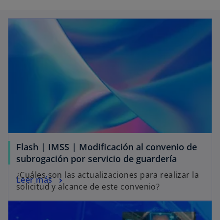
a
a
a
ñ
ñ
ñ
a
a
a
n
n
n
u
u
u
e
e
e
v
v
v
a
a
a
Flash | IMSS | Modificación al convenio de
subrogación por servicio de guardería
¿Cuáles son las actualizaciones para realizar la
Leer más
solicitud y alcance de este convenio?