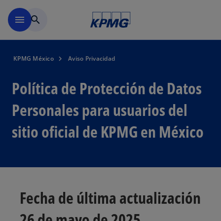
Skip to main content
menu
search
KPMG México
Aviso Privacidad
Política de Protección de Datos
Personales para usuarios del
sitio oficial de KPMG en México
Fecha de última actualización
26 de mayo de 2025