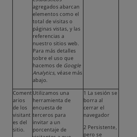
agregados abarcan
elementos como el
total de visitas o
páginas vistas, y las
referencias a
nuestro sitios web.
Para más detalles
sobre el uso que
hacemos de
Google
Analytics
, véase más
abajo.
Coment
Utilizamos una
1 La sesión se
arios
herramienta de
borra al
de los
encuesta de
cerrar el
visitant
terceros para
navegador
es del
invitar a un
2 Persistente,
sitio.
porcentaje de
pero se