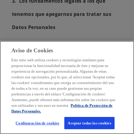
3. Los fundamentos legales a los que
tenemos que apegarnos para tratar sus
Datos Personales
KPMG por lo general recopila únicamente los
Aviso de Cookies
Datos Personales necesarios para cumplir
con su solicitud. Cuando se solicite
Este sitio web utiliza cookies y tecnologías similares para
información adicional y opcional, se le
proporcionar la funcionalidad necesaria de éste y mejorar su
notificará en el momento de la recopilación.
experiencia de navegación personalizada. Algunas de estas
cookies son opcionales, por lo que, al seleccionar 'Aceptar todas
las cookies' consideramos que otorga su consentimiento del uso
La Legislación en México nos permite tratar
de todas a la vez, en su caso puede gestionar sus propias
los Datos Personales, mientras tengamos una
preferencias a través del enlace 'Configuración de cookies'.
finalidad legítima para hacerlo. También nos
Asimismo, puede obtener más información sobre las cookies que
exige que informemos cuáles son esas
son utilizadas y sus usos en nuestra
Política de Protección de
Datos Personales.
finalidades. En consecuencia, cuando
tratamos sus Datos Personales, nos basamos
Configuración de cookies
Aceptar todas las cookies
en una de las siguientes condiciones de