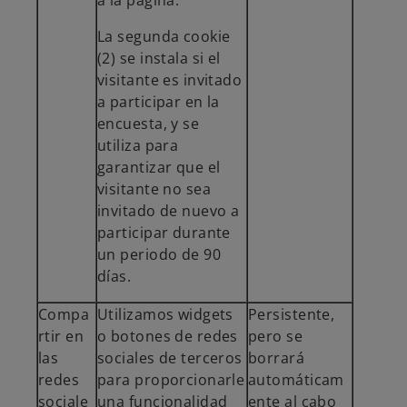
a la página.
La segunda cookie
(2) se instala si el
visitante es invitado
a participar en la
encuesta, y se
utiliza para
garantizar que el
visitante no sea
invitado de nuevo a
participar durante
un periodo de 90
días.
Compa
Utilizamos widgets
Persistente,
rtir en
o botones de redes
pero se
las
sociales de terceros
borrará
redes
para proporcionarle
automáticam
sociale
una funcionalidad
ente al cabo