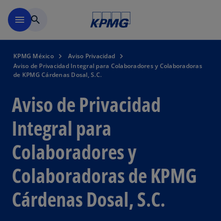
Skip to main content
menu
search
KPMG México
Aviso Privacidad
Aviso de Privacidad Integral para Colaboradores y Colaboradoras
de KPMG Cárdenas Dosal, S.C.
Aviso de Privacidad
Integral para
Colaboradores y
Colaboradoras de KPMG
Cárdenas Dosal, S.C.