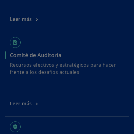
Leer más
find_in_page
Comité de Auditoría
Recursos efectivos y estratégicos para hacer
frente a los desafíos actuales
Leer más
gpp_good