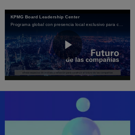
KPMG Board Leadership Center
Programa global con presencia local exclusivo para consejeros.
P
l
a