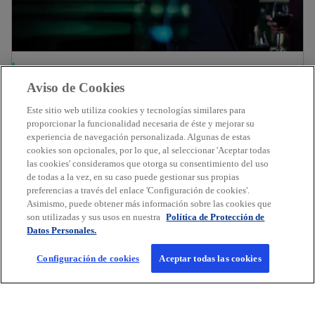
Eventos
Aviso de Cookies
Colaboramos con iniciativas para impulsar la
participación de consejeras y fortalecer la
Este sitio web utiliza cookies y tecnologías similares para
proporcionar la funcionalidad necesaria de éste y mejorar su
excelencia de los consejos de administración.
experiencia de navegación personalizada. Algunas de estas
cookies son opcionales, por lo que, al seleccionar 'Aceptar todas
las cookies' consideramos que otorga su consentimiento del uso
de todas a la vez, en su caso puede gestionar sus propias
preferencias a través del enlace 'Configuración de cookies'.
Asimismo, puede obtener más información sobre las cookies que
Leer más
son utilizadas y sus usos en nuestra
Política de Protección de
Datos Personales.
Configuración de cookies
Aceptar todas las cookies