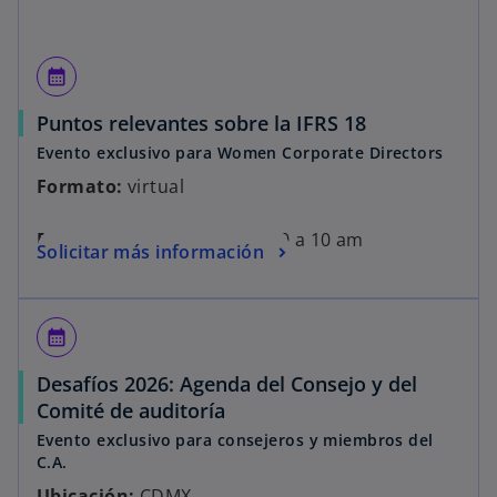
calendar_month
Puntos relevantes sobre la IFRS 18
Evento exclusivo para Women Corporate Directors
Formato:
virtual
Fecha:
18 de febrero de 9:00 a 10 am
Solicitar más información
calendar_month
Desafíos 2026: Agenda del Consejo y del
Comité de auditoría
Evento exclusivo para consejeros y miembros del
C.A.
Ubicación:
CDMX