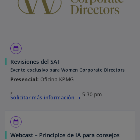
calendar_month
Revisiones del SAT
Evento exclusivo para Women Corporate Directors
Presencial:
Oficina KPMG
Fecha:
07 de mayo de 4:00 a 5:30 pm
Solicitar más información
calendar_month
Webcast – Principios de IA para consejos