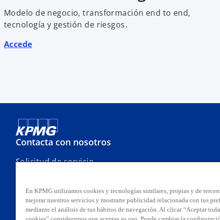
Modelo de negocio, transformación end to end,
tecnología y gestión de riesgos.
Accede
Contacta con nosotros
Solicitud de servicio
Oficinas
Contacto
En KPMG utilizamos cookies y tecnologías similares, propias y de tercero
Línea ética
mejorar nuestros servicios y mostrarte publicidad relacionada con tus pre
mediante el análisis de tus hábitos de navegación. Al clicar “Aceptar toda
cookies” consideramos que aceptas su uso. Puede cambiar la configuraci