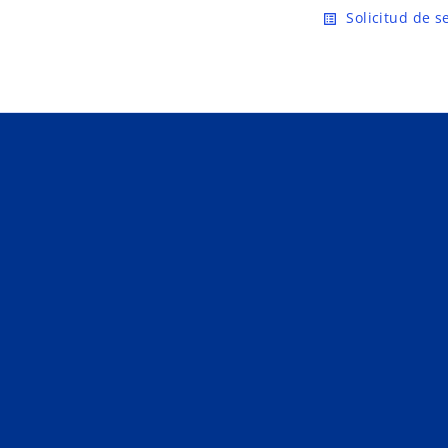
Saltar al contenido principal
Solicitud de s
list_alt