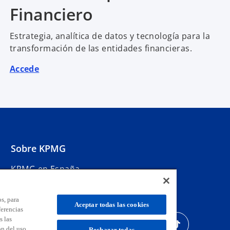
Financiero
Estrategia, analítica de datos y tecnología para la
transformación de las entidades financieras.
Accede
Sobre KPMG
KPMG en España
Sala de Prensa
Eventos y webinars
s, para
KPMG Alumni
Aceptar todas las cookies
ferencias
s
s
s
s
s
s
s las
e
e
e
e
e
e
ón del uso
Rechazar todas