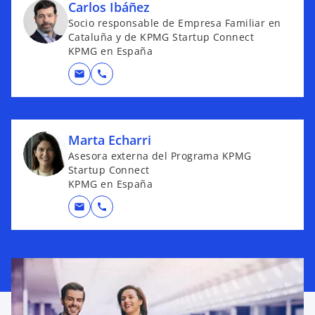
Carlos Ibáñez
Socio responsable de Empresa Familiar en
Cataluña y de KPMG Startup Connect
KPMG en España
mail
call
Marta Echarri
Asesora externa del Programa KPMG
Startup Connect
KPMG en España
mail
call