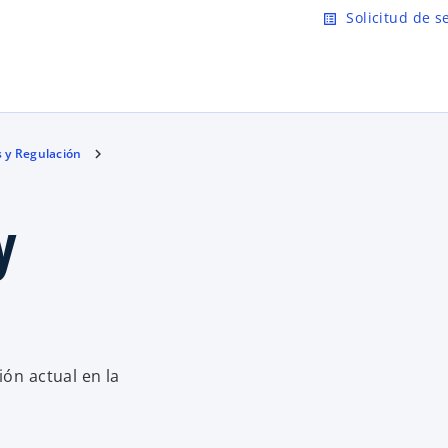
Saltar al contenido principal
Solicitud de s
list_alt
 y Regulación
y
ión actual en la