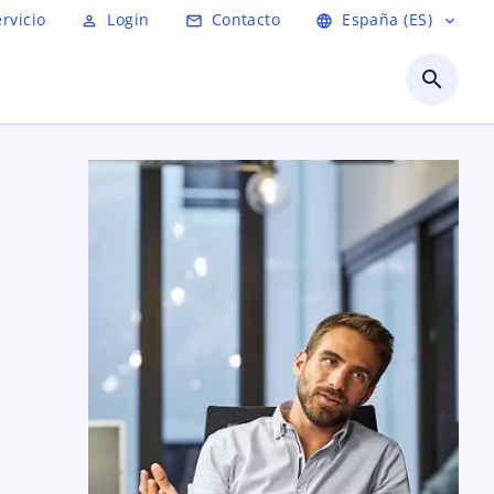
ervicio
Login
Contacto
España (ES)
person_outline
mail_outline
language
expand_more
search