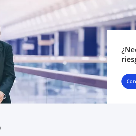
¿Ne
ries
Con
o