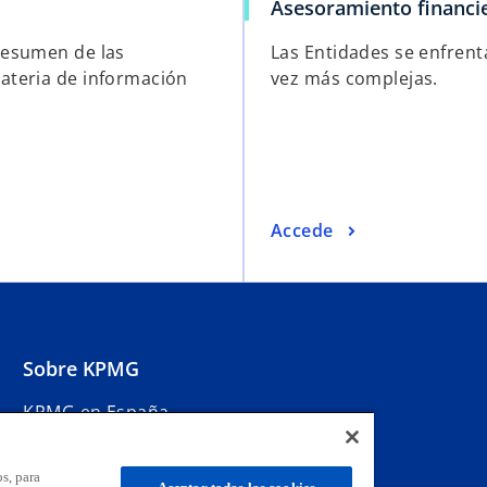
Asesoramiento financi
resumen de las
Las Entidades se enfrent
ateria de información
vez más complejas.
Accede
Sobre KPMG
KPMG en España
Sala de Prensa
Eventos y webinars
s, para