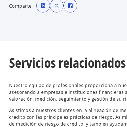
s
s
s
e
e
e
Comparte
a
a
a
b
b
b
r
r
r
e
e
e
e
e
e
n
n
n
u
u
u
n
n
n
a
a
a
p
p
p
e
e
e
s
s
s
t
t
t
a
a
a
ñ
ñ
ñ
Servicios relacionados
a
a
a
n
n
n
u
u
u
e
e
e
v
v
v
a
a
a
Nuestro equipo de profesionales proporciona a nues
asesorando a empresas e instituciones financieras so
valoración, medición, seguimiento y gestión de su ri
Asistimos a nuestros clientes en la alineación de m
crédito con las principales prácticas de riesgo. As
de medición de riesgo de crédito, y también ayudamo