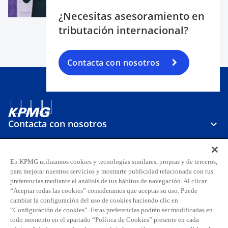
¿Necesitas asesoramiento en
tributación internacional?
Contacta con nosotros
Contacta con nosotros
Sobre KPMG
En KPMG utilizamos cookies y tecnologías similares, propias y de terceros,
para mejorar nuestros servicios y mostrarte publicidad relacionada con tus
preferencias mediante el análisis de tus hábitos de navegación. Al clicar
Carreras
“Aceptar todas las cookies” consideramos que aceptas su uso. Puede
cambiar la configuración del uso de cookies haciendo clic en
“Configuración de cookies”. Estas preferencias podrán ser modificadas en
s
s
s
s
s
s
todo momento en el apartado “Política de Cookies” presente en cada
e
e
e
e
e
e