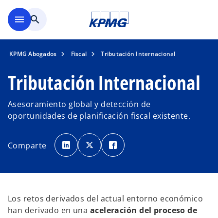
Saltar al contenido principal
menu
search
KPMG Abogados
Fiscal
Tributación Internacional
Tributación Internacional
Asesoramiento global y detección de
oportunidades de planificación fiscal existente.
s
s
s
e
e
e
Comparte
a
a
a
b
b
b
r
r
r
e
e
e
e
e
e
n
n
n
u
u
u
n
n
n
a
a
a
Los retos derivados del actual entorno económico
p
p
p
e
e
e
han derivado en una
aceleración del proceso de
s
s
s
t
t
t