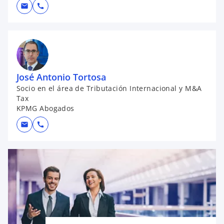
mail
call
José Antonio Tortosa
Socio en el área de Tributación Internacional y M&A
Tax
KPMG Abogados
mail
call