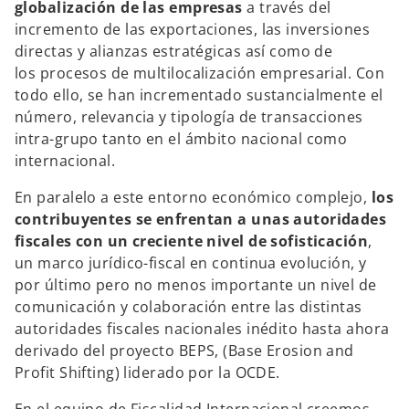
globalización de las empresas
a través del
a
a
a
ñ
ñ
ñ
incremento de las exportaciones, las inversiones
a
a
a
n
n
n
directas y alianzas estratégicas así como de
u
u
u
e
e
e
los procesos de multilocalización empresarial. Con
v
v
v
a
a
a
todo ello, se han incrementado sustancialmente el
número, relevancia y tipología de transacciones
intra-grupo tanto en el ámbito nacional como
internacional.
En paralelo a este entorno económico complejo,
los
contribuyentes se enfrentan a unas autoridades
fiscales con un creciente nivel de sofisticación
,
un marco jurídico-fiscal en continua evolución, y
por último pero no menos importante un nivel de
comunicación y colaboración entre las distintas
autoridades fiscales nacionales inédito hasta ahora
derivado del proyecto BEPS, (Base Erosion and
Profit Shifting) liderado por la OCDE.