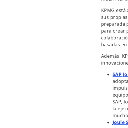
KPMG está a
sus propias
preparada p
para crear 
colaboració
basadas en 
Además, KPM
innovacione
SAP Jo
adopta
impulsa
equipo
SAP, l
la eje
mucho
Joule 