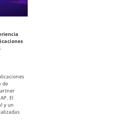
eriencia
licaciones
s
plicaciones
o de
Partner
AP. El
l y un
ializadas