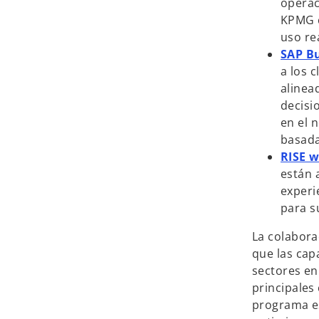
operac
KPMG c
uso re
SAP B
a los c
alinea
decisi
en el 
basada
RISE w
están 
experi
para s
La colabora
que las capa
sectores en
principales
programa es