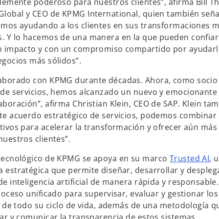
blemente poderoso para nuestros clientes”, afirma Bill 
v
Global y CEO de KPMG International, quien también señ
a
amos ayudando a los clientes en sus transformaciones 
. Y lo hacemos de una manera en la que pueden confiar
n impacto y con un compromiso compartido por ayudarl
egocios más sólidos”.
laborado con KPMG durante décadas. Ahora, como socio 
 de servicios, hemos alcanzado un nuevo y emocionante 
aboración”, afirma Christian Klein, CEO de SAP. Klein ta
te acuerdo estratégico de servicios, podemos combinar 
tivos para acelerar la transformación y ofrecer aún más
nuestros clientes”.
s
 tecnológico de KPMG se apoya en su marco
Trusted AI
, 
e
 estratégica que permite diseñar, desarrollar y despleg
a
de inteligencia artificial de manera rápida y responsabl
b
roceso unificado para supervisar, evaluar y gestionar los
r
go de todo su ciclo de vida, además de una metodología q
e
dar y comunicar la transparencia de estos sistemas.