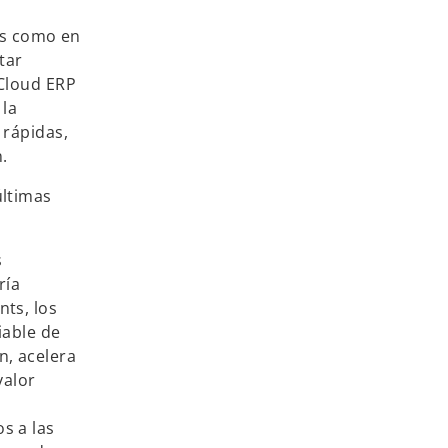
es como en
tar
 Cloud ERP
 la
 rápidas,
.
últimas
s
ría
nts, los
iable de
n, acelera
valor
os a las