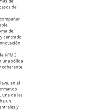
rmas de
casos de
 acompañar
able,
toma de
 y centrado
 innovación
s de KPMG
n una sólida
y coherente
ave, en el
sformando
, una de las
cha un
ntrales y