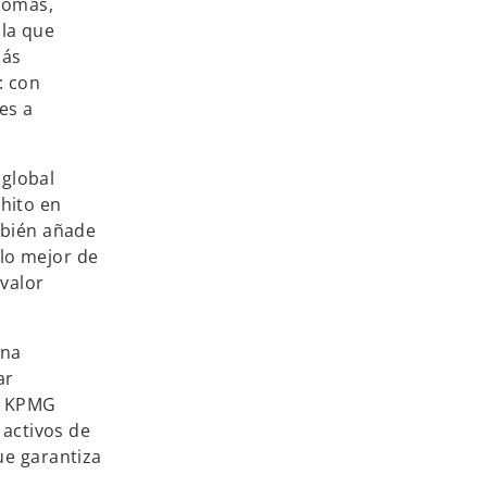
Thomas,
ala que
más
: con
es a
global
hito en
mbién añade
lo mejor de
 valor
una
ar
e. KPMG
 activos de
ue garantiza