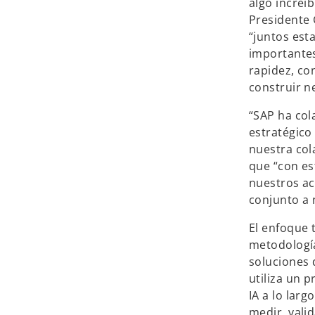
algo increí
Presidente 
“juntos est
importantes
rapidez, co
construir n
“SAP ha co
estratégico
nuestra col
que “con es
nuestros ac
conjunto a 
El enfoque
metodología
soluciones 
utiliza un p
IA a lo lar
medir, vali