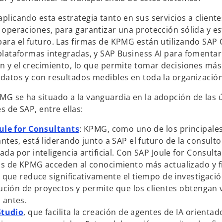
e
plicando esta estrategia tanto en sus servicios a client
n
 operaciones, para garantizar una protección sólida y es
u
ara el futuro. Las firmas de KPMG están utilizando SAP
n
plataformas integradas, y SAP Business AI para fomentar
a
n y el crecimiento, lo que permite tomar decisiones más
p
datos y con resultados medibles en toda la organización
e
s
G se ha situado a la vanguardia en la adopción de las 
t
s de SAP, entre ellas:
a
s
ñ
ule for Consultants
: KPMG, como uno de los principale
e
a
ntes, está liderando junto a SAP el futuro de la consulto
a
n
da por inteligencia artificial. Con SAP Joule for Consulta
b
u
s de KPMG acceden al conocimiento más actualizado y f
r
e
o que reduce significativamente el tiempo de investigació
e
v
cución de proyectos y permite que los clientes obtengan 
e
a
 antes.
s
n
Studio
, que facilita la creación de agentes de IA orientad