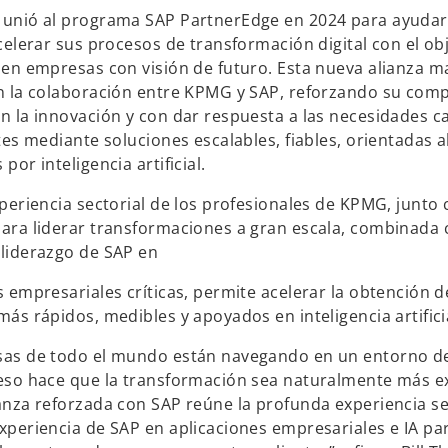
u
a
unió al programa SAP PartnerEdge en 2024 para ayudar 
n
b
acelerar sus procesos de transformación digital con el ob
a
r
 en empresas con visión de futuro. Esta nueva alianza m
p
e
n la colaboración entre KPMG y SAP, reforzando su com
e
e
n la innovación y con dar respuesta a las necesidades 
s
n
tes mediante soluciones escalables, fiables, orientadas a
t
u
por inteligencia artificial.
a
n
ñ
a
xperiencia sectorial de los profesionales de KPMG, junto 
a
p
ara liderar transformaciones a gran escala, combinada 
n
e
liderazgo de SAP en
u
s
e
t
s empresariales críticas, permite acelerar la obtención d
v
a
más rápidos, medibles y apoyados en inteligencia artifici
a
ñ
sas de todo el mundo están navegando en un entorno d
a
eso hace que la transformación sea naturalmente más e
n
anza reforzada con SAP reúne la profunda experiencia se
u
xperiencia de SAP en aplicaciones empresariales e IA pa
e