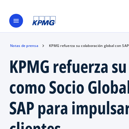
menu
Notas de prensa
KPMG refuerza su colaboración global con SAP
KPMG refuerza su 
como Socio Global
SAP para impulsar
clientes