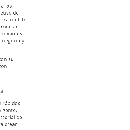
a los
jetivo de
arca un hito
promiso
cambiantes
l negocio y
con su
con
e
al.
e rápidos
xigente.
ctorial de
ra crear