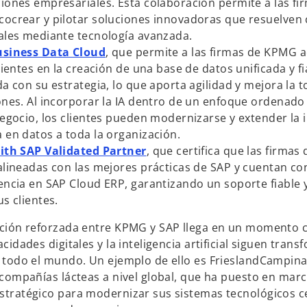
e
u
iones empresariales. Esta colaboración permite a las fi
a
n
ocrear y pilotar soluciones innovadoras que resuelven 
b
a
ales mediante tecnología avanzada.
r
s
p
usiness Data Cloud
, que permite a las firmas de KPMG
e
e
e
lientes en la creación de una base de datos unificada y fi
e
a
s
da con su estrategia, lo que aporta agilidad y mejora la 
n
b
t
ones. Al incorporar la IA dentro de un enfoque ordenado
u
r
a
negocio, los clientes pueden modernizarse y extender la
n
e
ñ
 en datos a toda la organización.
a
e
a
s
ith SAP Validated Partner
, que certifica que las firma
p
n
n
e
alineadas con las mejores prácticas de SAP y cuentan co
e
u
u
a
encia en SAP Cloud ERP, garantizando un soporte fiable 
s
n
e
b
us clientes.
t
a
v
r
ción reforzada entre KPMG y SAP llega en un momento cl
a
p
a
e
cidades digitales y la inteligencia artificial siguen tran
ñ
e
e
 todo el mundo. Un ejemplo de ello es FrieslandCampina
a
s
n
 compañías lácteas a nivel global, que ha puesto en mar
n
t
u
tratégico para modernizar sus sistemas tecnológicos ce
u
a
n