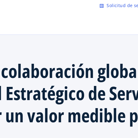
Saltar al contenido principal
Solicitud de s
list_alt
colaboración globa
 Estratégico de Serv
 un valor medible p