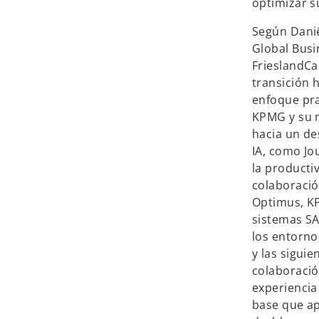
optimizar s
Según Danië
Global Busi
FrieslandCa
transición 
enfoque pra
KPMG y su m
hacia un de
IA, como Jo
la producti
colaboració
Optimus, KP
sistemas S
los entorno
y las sigui
colaboració
experiencia
base que ap