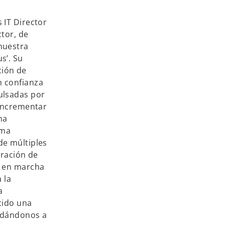
 IT Director
tor, de
nuestra
s’. Su
ción de
n confianza
ulsadas por
 incrementar
ha
ama
de múltiples
ración de
a en marcha
 la
a
cido una
yudándonos a