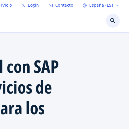
ervicio
Login
Contacto
España (ES)
person_outline
mail_outline
language
expand_more
search
l con SAP
icios de
ara los