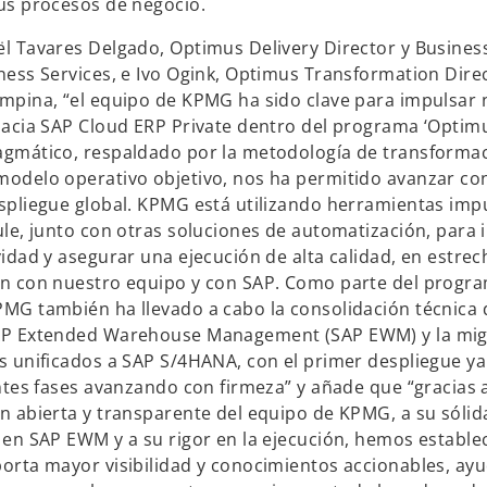
us procesos de negocio.
e
ñ
a
v
a
p
l Tavares Delgado, Optimus Delivery Director y Business
a
n
e
ness Services, e Ivo Ogink, Optimus Transformation Direc
u
s
mpina, “el equipo de KPMG ha sido clave para impulsar 
e
t
hacia SAP Cloud ERP Private dentro del programa ‘Optimu
v
a
gmático, respaldado por la metodología de transforma
a
ñ
odelo operativo objetivo, nos ha permitido avanzar co
a
spliegue global. KPMG está utilizando herramientas imp
n
ule, junto con otras soluciones de automatización, para
u
vidad y asegurar una ejecución de alta calidad, en estrec
e
n con nuestro equipo y con SAP. Como parte del progr
v
MG también ha llevado a cabo la consolidación técnica 
a
AP Extended Warehouse Management (SAP EWM) y la mig
s unificados a SAP S/4HANA, con el primer despliegue y
entes fases avanzando con firmeza” y añade que “gracias a
n abierta y transparente del equipo de KPMG, a su sólid
 en SAP EWM y a su rigor en la ejecución, hemos estable
orta mayor visibilidad y conocimientos accionables, a