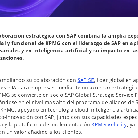
aboración estratégica con SAP combina la amplia exp
ial y funcional de KPMG con el liderazgo de SAP en ap
ariales y en inteligencia artificial y su impacto en la
zaciones.
s
ampliando su colaboración con
SAP SE
, líder global en a
e
es e IA para empresas, mediante un acuerdo estratégic
a
KPMG se convierte en socio SAP Global Strategic Service 
b
uándose en el nivel más alto del programa de aliados de S
r
KPMG, apoyado en tecnología cloud, inteligencia artificia
e
o-innovación con SAP, junto con sus capacidades espec
e
s
ia y la plataforma de implementación
KPMG Velocity
, ya
n
e
n un valor añadido a los clientes.