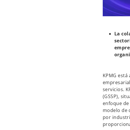
La col
sector
empres
organi
KPMG está 
empresarial
servicios. 
(GSSP), sit
enfoque de 
modelo de c
por industr
proporciona