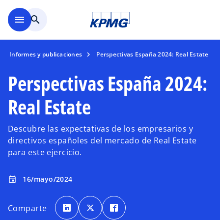
Saltar al contenido principal
menu
search
Informes y publicaciones
Perspectivas España 2024: Real Estate
Perspectivas España 2024:
Real Estate
Descubre las expectativas de los empresarios y
directivos españoles del mercado de Real Estate
para este ejercicio.
16/mayo/2024
event
s
s
s
e
e
e
Comparte
a
a
a
b
b
b