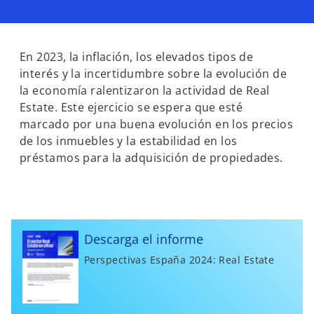
r
r
r
e
e
e
e
e
e
n
n
n
u
u
u
n
n
n
a
a
a
En 2023, la inflación, los elevados tipos de
p
p
p
e
e
e
interés y la incertidumbre sobre la evolución de
s
s
s
t
t
t
la economía ralentizaron la actividad de Real
a
a
a
ñ
ñ
ñ
Estate. Este ejercicio se espera que esté
a
a
a
n
n
n
marcado por una buena evolución en los precios
u
u
u
e
e
e
de los inmuebles y la estabilidad en los
v
v
v
a
a
a
préstamos para la adquisición de propiedades.
Descarga el informe
Perspectivas España 2024: Real Estate