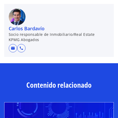
Carlos Bardavío
Socio responsable de Inmobiliario/Real Estate
KPMG Abogados
mail
call
Contenido relacionado