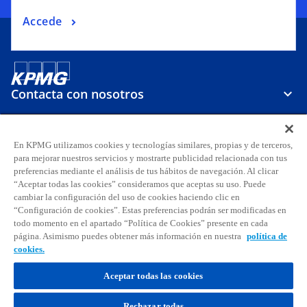
Accede
Contacta con nosotros
Sobre KPMG
En KPMG utilizamos cookies y tecnologías similares, propias y de terceros,
para mejorar nuestros servicios y mostrarte publicidad relacionada con tus
preferencias mediante el análisis de tus hábitos de navegación. Al clicar
Carreras
“Aceptar todas las cookies” consideramos que aceptas su uso. Puede
cambiar la configuración del uso de cookies haciendo clic en
s
s
s
s
s
s
“Configuración de cookies”. Estas preferencias podrán ser modificadas en
todo momento en el apartado “Política de Cookies” presente en cada
e
e
e
e
e
e
página. Asimismo puedes obtener más información en nuestra
política de
Aviso legal
Privacidad
a
Accesibilidad
a
a
Ayuda
Glosario
a
Política de cookies
a
a
cookies.
b
b
b
b
b
b
© 2026 KPMG, S.A., sociedad anónima española y firma miembro de la
r
r
r
r
r
r
Aceptar todas las cookies
organización global de KPMG de firmas miembro independientes
e
e
e
e
e
e
afiliadas a KPMG International Limited, sociedad inglesa limitada por
Rechazar todas