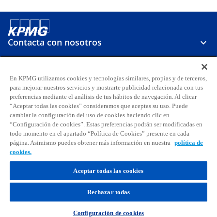
Contacta con nosotros
Sobre KPMG
En KPMG utilizamos cookies y tecnologías similares, propias y de terceros,
para mejorar nuestros servicios y mostrarte publicidad relacionada con tus
preferencias mediante el análisis de tus hábitos de navegación. Al clicar
Carreras
“Aceptar todas las cookies” consideramos que aceptas su uso. Puede
cambiar la configuración del uso de cookies haciendo clic en
“Configuración de cookies”. Estas preferencias podrán ser modificadas en
s
s
s
s
s
s
todo momento en el apartado “Política de Cookies” presente en cada
e
e
e
e
e
e
página. Asimismo puedes obtener más información en nuestra
política de
Aviso legal
Privacidad
a
Accesibilidad
a
a
Ayuda
Glosario
a
Política de cookies
a
a
cookies.
b
b
b
b
b
b
© 2026 KPMG, S.A., sociedad anónima española y firma miembro de la
r
Aceptar todas las cookies
r
r
r
r
r
organización global de KPMG de firmas miembro independientes
e
e
e
e
e
e
afiliadas a KPMG International Limited, sociedad inglesa limitada por
Rechazar todas
garantía. Todos los derechos reservados. Para más detalles sobre la
e
e
e
e
e
e
estructura de la organización global de KPMG, por favor
n
n
n
n
n
n
visita
https://kpmg.com/governance
.
Configuración de cookies