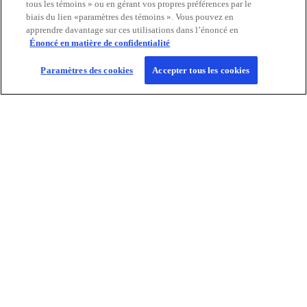
tous les témoins » ou en gérant vos propres préférences par le
o
l
biais du lien «paramètres des témoins ». Vous pouvez en
n
e
apprendre davantage sur ces utilisations dans l’énoncé en
g
t
Énoncé en matière de confidentialité
l
e
Paramètres des cookies
Accepter tous les cookies
t
s
The KPMG view – IFRS Accounting
’
Perspectives sur les sujets d'actualité en
o
matière de présentation d'information
u
financière et sur la durabilité (en anglais)
s
Tout savoir
v
’
r
o
e
u
d
v
a