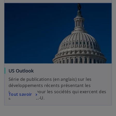
s’ouvre dans un nouvel onglet
s
US Outlook
s
’
Série de publications (en anglais) sur les
’
o
développements récents présentant les
o
u
perspectives pour les sociétés qui exercent des
s
u
Tout savoir
v
activités aux É.-U.
’
v
r
o
r
e
u
e
d