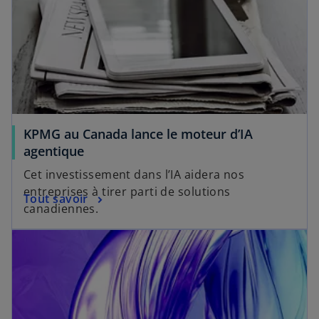
l
e
t
KPMG au Canada lance le moteur d’IA
agentique
Cet investissement dans l’IA aidera nos
entreprises à tirer parti de solutions
Tout savoir
canadiennes.