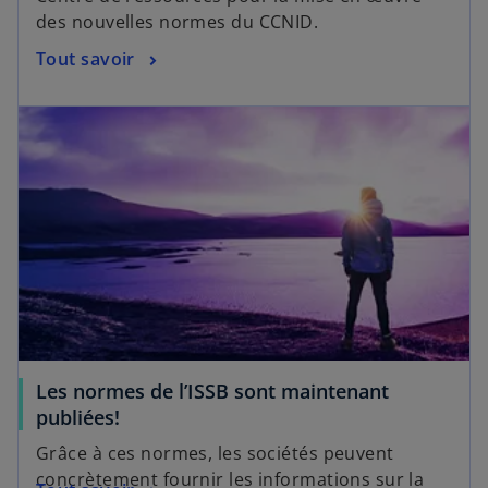
des nouvelles normes du CCNID.
Tout savoir
s’ouvre dans un nouvel onglet
Les normes de l’ISSB sont maintenant
s
publiées!
’
Grâce à ces normes, les sociétés peuvent
o
concrètement fournir les informations sur la