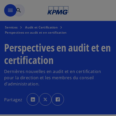
Skip to main content
menu
search
Services
Audit et Certification
Perspectives en audit et en certification
Perspectives en audit et en
certification
Dernières nouvelles en audit et en certification
pour la direction et les membres du conseil
d’administration.
s
s
s
’
’
’
Partagez
o
o
o
u
u
u
v
v
v
r
r
r
e
e
e