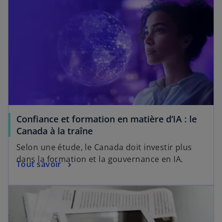
u
d
n
l
v
a
g
e
r
n
l
t
e
s
e
d
u
t
a
n
n
n
s
o
u
u
n
v
Confiance et formation en matière d’IA : le
n
e
Canada à la traîne
o
l
u
Selon une étude, le Canada doit investir plus
o
v
dans la formation et la gouvernance en IA.
n
Tout savoir
e
g
l
l
o
e
n
t
g