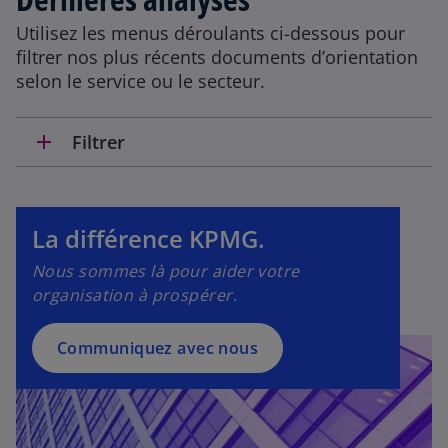
Utilisez les menus déroulants ci-dessous pour
s
filtrer nos plus récents documents d’orientation
’
selon le service ou le secteur.
o
u
add
Filtrer
v
r
e
d
La différence KPMG.
a
n
Nous sommes là pour aider votre
s
organisation à prospérer.
u
n
Communiquez avec nous
n
o
u
v