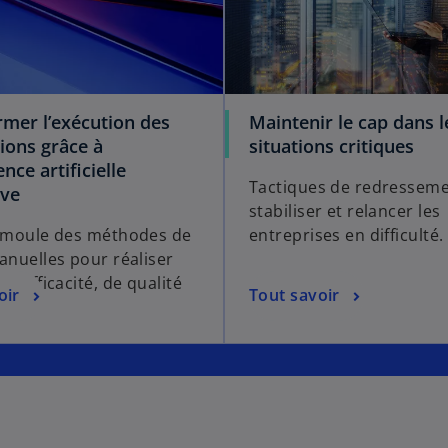
rmer l’exécution des
Maintenir le cap dans l
ions grâce à
situations critiques
gence artificielle
Tactiques de redressem
ive
stabiliser et relancer les
e moule des méthodes de
entreprises en difficulté.
manuelles pour réaliser
 d’efficacité, de qualité
oir
Tout savoir
ts.