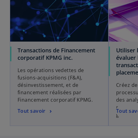
Transactions de Financement
Utiliser
corporatif KPMG inc.
évaluer 
transact
Les opérations vedettes de
placeme
fusions-acquisitions (F&A),
désinvestissement, et de
Créez de 
financement réalisées par
processu
Financement corporatif KPMG.
des anal
renseign
Tout savoir
Tout sav
générati