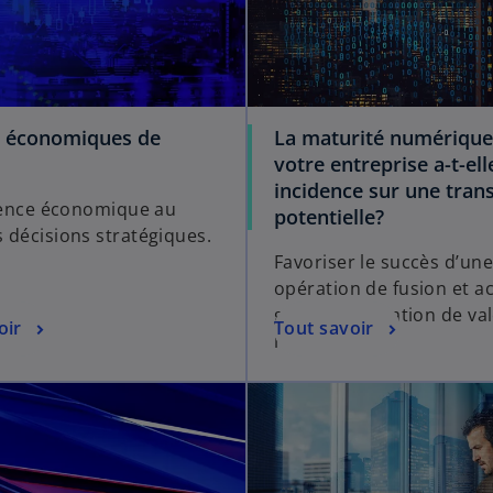
s économiques de
La maturité numérique
votre entreprise a-t-el
incidence sur une tran
igence économique au
potentielle?
 décisions stratégiques.
Favoriser le succès d’un
opération de fusion et ac
grâce à la création de va
oir
Tout savoir
numérique