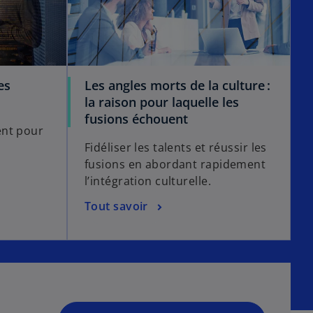
es
Les angles morts de la culture :
la raison pour laquelle les
s
fusions échouent
’
ent pour
o
Fidéliser les talents et réussir les
u
fusions en abordant rapidement
v
l’intégration culturelle.
r
Tout savoir
e
d
a
n
s
u
n