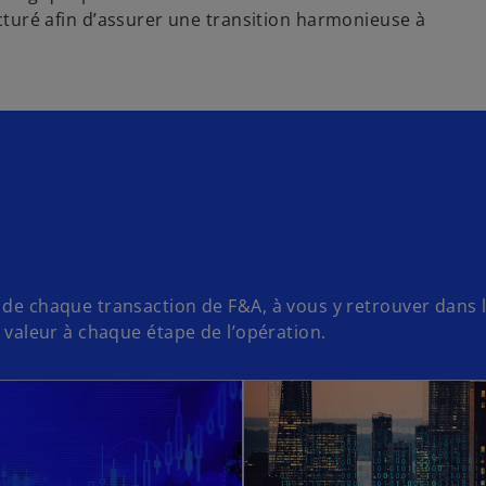
cturé afin d’assurer une transition harmonieuse à
i de chaque transaction de F&A, à vous y retrouver dans 
a valeur à chaque étape de l’opération.