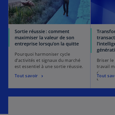
Sortie réussie : comment
Transfo
maximiser la valeur de son
transact
entreprise lorsqu’on la quitte
l’intelli
générat
Pourquoi harmoniser cycle
d’activités et signaux du marché
Briser l
est essentiel à une sortie réussie.
travail 
des gains
Tout savoir
Tout sav
et de coû