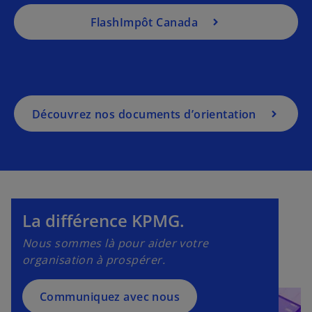
FlashImpôt Canada
s
’
Découvrez nos documents d’orientation
o
u
v
r
e
d
La différence KPMG.
a
n
Nous sommes là pour aider votre
s
organisation à prospérer.
u
n
Communiquez avec nous
n