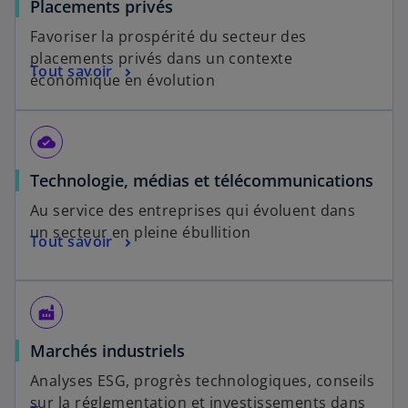
Placements privés
Favoriser la prospérité du secteur des
placements privés dans un contexte
Tout savoir
économique en évolution
cloud_done
Technologie, médias et télécommunications
Au service des entreprises qui évoluent dans
un secteur en pleine ébullition
Tout savoir
factory
Marchés industriels
Analyses ESG, progrès technologiques, conseils
sur la réglementation et investissements dans