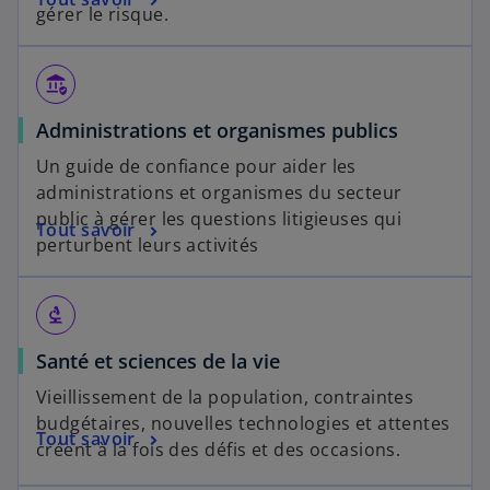
gérer le risque.
assured_workload
Administrations et organismes publics
Un guide de confiance pour aider les
administrations et organismes du secteur
public à gérer les questions litigieuses qui
Tout savoir
perturbent leurs activités
biotech
Santé et sciences de la vie
Vieillissement de la population, contraintes
budgétaires, nouvelles technologies et attentes
Tout savoir
créent à la fois des défis et des occasions.