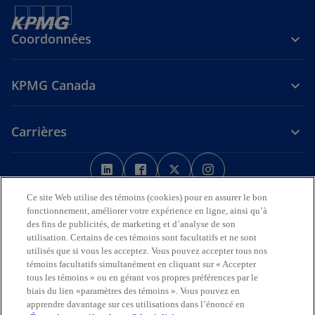
Coordonnées
KPMG Canada
Carrières
s
s
s
s
’
’
’
’
Avis juridique
Confidentialité
o
o
Accessibilité
o
o
Aide
Ce site Web utilise des témoins (cookies) pour en assurer le bon
u
u
u
u
fonctionnement, améliorer votre expérience en ligne, ainsi qu’à
Nous reconnaissons en toute déférence que les bureaux de KPMG
des fins de publicités, de marketing et d’analyse de son
v
v
v
v
sur l’Île de la Tortue (Amérique du Nord) sont situés sur les
utilisation. Certains de ces témoins sont facultatifs et ne sont
r
r
r
r
territoires traditionnels, visés par traité et non cédés des Premières
utilisés que si vous les acceptez. Vous pouvez accepter tous nos
Nations, des Inuits et des Métis.
e
e
e
e
témoins facultatifs simultanément en cliquant sur « Accepter
d
d
d
d
tous les témoins » ou en gérant vos propres préférences par le
© 2026 KPMG s.r.l./S.E.N.C.R.L., société à responsabilité limitée de
biais du lien «paramètres des témoins ». Vous pouvez en
a
a
a
a
l’Ontario et cabinet membre de l’organisation mondiale KPMG de
apprendre davantage sur ces utilisations dans l’énoncé en
cabinets indépendants affiliés à KPMG International Limited, société
n
n
n
n