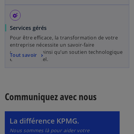
settings_suggest
Services gérés
Pour être efficace, la transformation de votre
entreprise nécessite un savoir-faire
exceptionnel ainsi qu’un soutien technologique
Tout savoir
et opérationnel.
s
’
o
u
v
Communiquez avec nous
r
e
d
La différence KPMG.
a
n
Nous sommes là pour aider votre