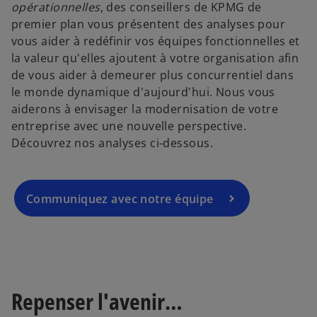
’
opérationnelles
, des conseillers de KPMG de
o
premier plan vous présentent des analyses pour
u
vous aider à redéfinir vos équipes fonctionnelles et
v
la valeur qu'elles ajoutent à votre organisation afin
r
de vous aider à demeurer plus concurrentiel dans
e
le monde dynamique d'aujourd'hui. Nous vous
d
aiderons à envisager la modernisation de votre
a
entreprise avec une nouvelle perspective.
n
Découvrez nos analyses ci-dessous.
s
u
n
Communiquez avec notre équipe
n
o
u
v
e
l
Repenser l'avenir…
o