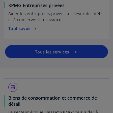
KPMG Entreprises privées
Aider les entreprises privées à relever des défis
et à conserver leur avance.
Tout savoir
Tous les services
storefront
Biens de consommation et commerce de
détail
Le secteur évolue; laissez KPMG vous aider à