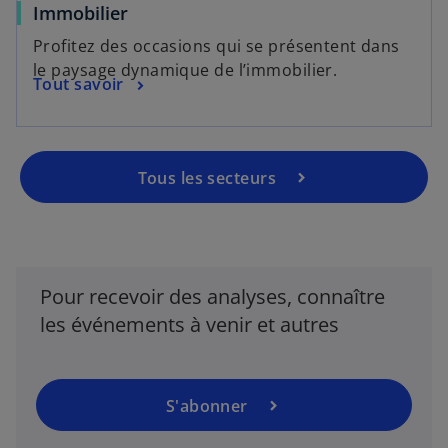
Immobilier
Profitez des occasions qui se présentent dans
le paysage dynamique de l’immobilier.
Tout savoir
s
’
o
u
Tous les secteurs
v
r
e
d
Pour recevoir des analyses, connaître
a
n
les événements à venir et autres
s
u
n
S'abonner
n
o