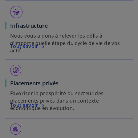
flyover
Infrastructure
Nous vous aidons à relever les défis à
n’importe quelle étape du cycle de vie de vos
Tout savoir
actif.
currency_exchange
Placements privés
Favoriser la prospérité du secteur des
placements privés dans un contexte
Tout savoir
économique en évolution.
apartment