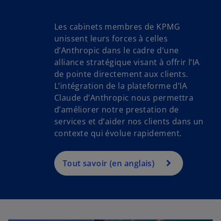
s
Les cabinets membres de KPMG
’
unissent leurs forces à celles
o
d’Anthropic dans le cadre d’une
u
alliance stratégique visant à offrir l’IA
v
de pointe directement aux clients.
r
L’intégration de la plateforme d’IA
e
Claude d’Anthropic nous permettra
d
d’améliorer notre prestation de
a
services et d’aider nos clients dans un
n
contexte qui évolue rapidement.
s
u
n
Tout savoir (en anglais)
n
o
u
v
e