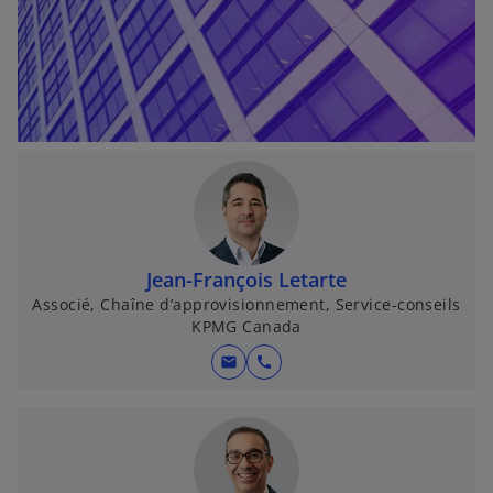
l
o
n
g
l
e
t
Jean-François Letarte
Associé, Chaîne d’approvisionnement, Service-conseils
KPMG Canada
mail
call