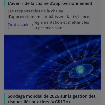
L’avenir de la chaîne d’approvisionnement
Les responsables de la chaîne
d’approvisionnement bâtissent la résilience,
respectent la réglementation et mettent les
Tout savoir
facteurs ESG au premier plan.
s’ouvre dans un nouvel onglet
Sondage mondial de 2026 sur la gestion des
s
risques liés aux tiers (« GRLT »)