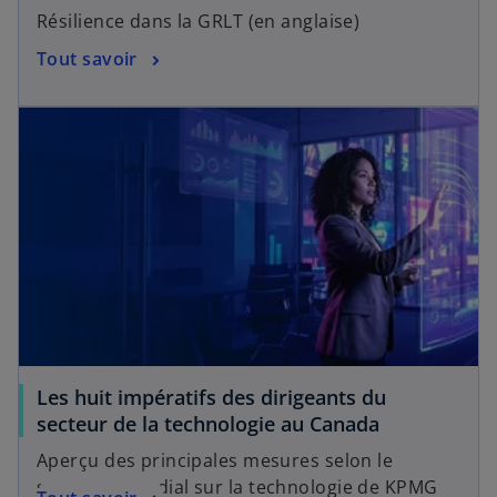
’
Résilience dans la GRLT (en anglaise)
o
s
Tout savoir
u
’
v
o
r
u
e
v
d
r
a
e
n
d
s
a
u
n
n
s
n
u
o
n
u
Les huit impératifs des dirigeants du
n
v
secteur de la technologie au Canada
o
e
u
Aperçu des principales mesures selon le
l
v
sondage mondial sur la technologie de KPMG
o