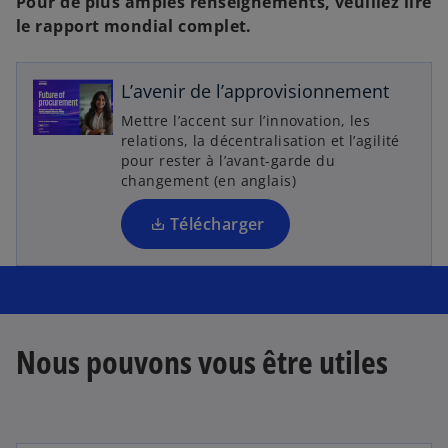
Pour de plus amples renseignements, veuillez lire
v
le rapport mondial complet.
r
e
L’avenir de l’approvisionnement
d
a
Mettre l’accent sur l’innovation, les
n
relations, la décentralisation et l’agilité
pour rester à l’avant-garde du
s
changement (en anglais)
u
n
Télécharger
n
o
u
v
e
Nous pouvons vous être utiles
l
o
n
g