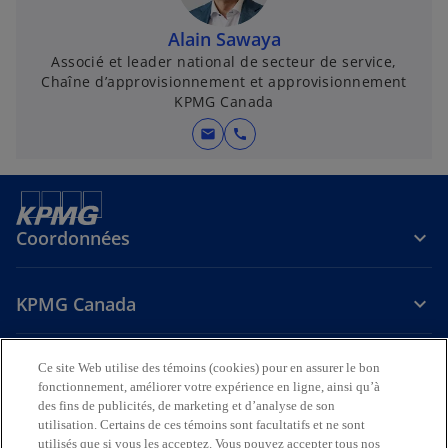
Alain Sawaya
Associé et leader national de secteur de service,
Chaîne d’approvisionnement et approvisionnement
KPMG Canada
mail
call
Coordonnées
KPMG Canada
Carrières
Ce site Web utilise des témoins (cookies) pour en assurer le bon
fonctionnement, améliorer votre expérience en ligne, ainsi qu’à
des fins de publicités, de marketing et d’analyse de son
s
s
s
s
utilisation. Certains de ces témoins sont facultatifs et ne sont
’
’
’
’
utilisés que si vous les acceptez. Vous pouvez accepter tous nos