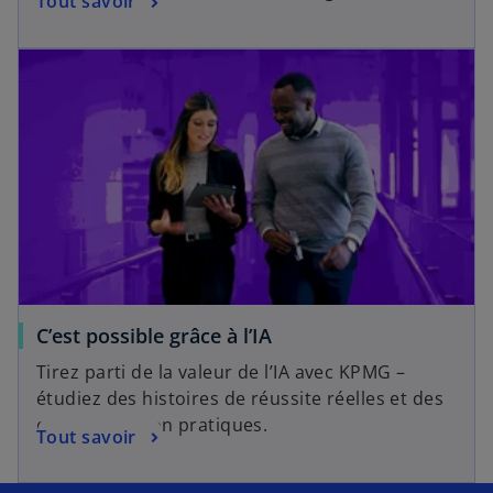
Tout savoir
e
n
l
g
o
l
n
e
g
t
l
e
t
C’est possible grâce à l’IA
Tirez parti de la valeur de l’IA avec KPMG –
étudiez des histoires de réussite réelles et des
cas d’utilisation pratiques.
Tout savoir