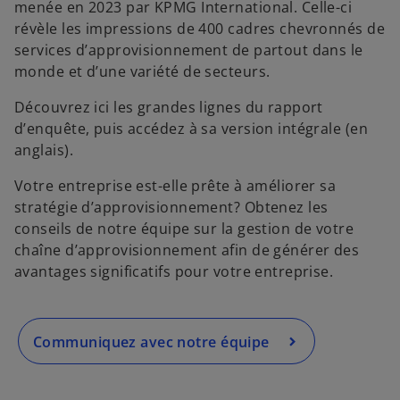
menée en 2023 par KPMG International. Celle-ci
révèle les impressions de 400 cadres chevronnés de
services d’approvisionnement de partout dans le
monde et d’une variété de secteurs.
s
’
Découvrez ici les grandes lignes du rapport
o
d’enquête, puis accédez à sa version intégrale (en
u
anglais).
v
r
Votre entreprise est-elle prête à améliorer sa
e
stratégie d’approvisionnement? Obtenez les
d
conseils de notre équipe sur la gestion de votre
a
chaîne d’approvisionnement afin de générer des
n
avantages significatifs pour votre entreprise.
s
u
n
Communiquez avec notre équipe
n
o
u