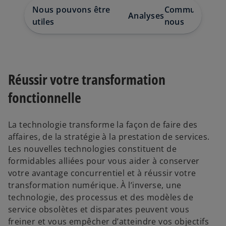
n
n
n
s
s
s
Nous pouvons être
Communiquez 
u
u
u
Analyses
n
n
n
utiles
nous
n
n
n
o
o
o
u
u
u
v
v
v
e
e
e
l
l
l
o
o
o
n
n
n
g
g
g
Réussir votre transformation
l
l
l
e
e
e
t
t
t
fonctionnelle
La technologie transforme la façon de faire des
affaires, de la stratégie à la prestation de services.
Les nouvelles technologies constituent de
formidables alliées pour vous aider à conserver
votre avantage concurrentiel et à réussir votre
transformation numérique. À l’inverse, une
technologie, des processus et des modèles de
service obsolètes et disparates peuvent vous
freiner et vous empêcher d’atteindre vos objectifs