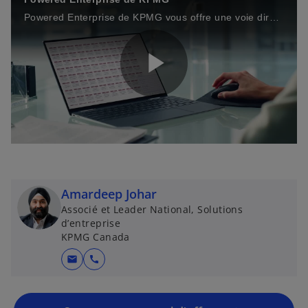
Powered Enterprise de KPMG vous offre une voie directe vers la transformation durable en commençant par un modèle de départ.
P
l
Amardeep Johar
Associé et Leader National, Solutions
a
d’entreprise
KPMG Canada
mail
call
y