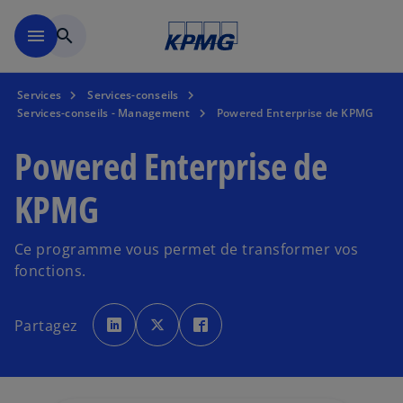
Skip to main content
menu
search
Services
Services-conseils
Services-conseils - Management
Powered Enterprise de KPMG
Powered Enterprise de
KPMG
Ce programme vous permet de transformer vos
fonctions.
s
s
s
’
’
’
Partagez
o
o
o
u
u
u
v
v
v
r
r
r
e
e
e
d
d
d
a
a
a