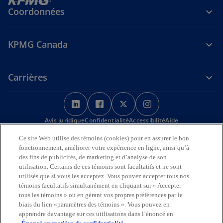
Coordonnées
KPMG Canada
Carrières
s
s
s
s
’
’
’
’
Avis juridique
Confidentialité
o
o
Accessibilité
o
o
Aide
u
u
u
u
Ce site Web utilise des témoins (cookies) pour en assurer le bon
Nous reconnaissons en toute déférence que les bureaux de KPMG
v
v
v
v
fonctionnement, améliorer votre expérience en ligne, ainsi qu’à
sur l’Île de la Tortue (Amérique du Nord) sont situés sur les
r
r
r
r
des fins de publicités, de marketing et d’analyse de son
territoires traditionnels, visés par traité et non cédés des Premières
utilisation. Certains de ces témoins sont facultatifs et ne sont
Nations, des Inuits et des Métis.
e
e
e
e
utilisés que si vous les acceptez. Vous pouvez accepter tous nos
d
d
d
d
témoins facultatifs simultanément en cliquant sur « Accepter
© 2026 KPMG s.r.l./S.E.N.C.R.L., société à responsabilité limitée de
a
a
a
a
l’Ontario et cabinet membre de l’organisation mondiale KPMG de
tous les témoins » ou en gérant vos propres préférences par le
cabinets indépendants affiliés à KPMG International Limited, société
n
n
n
n
biais du lien «paramètres des témoins ». Vous pouvez en
de droit anglais à responsabilité limitée par garantie. Tous droits
apprendre davantage sur ces utilisations dans l’énoncé en
s
s
s
s
réservés.