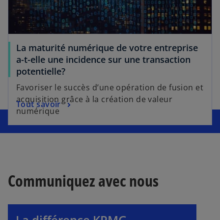
La maturité numérique de votre entreprise
a-t-elle une incidence sur une transaction
potentielle?
Favoriser le succès d’une opération de fusion et
acquisition grâce à la création de valeur
Tout savoir
numérique
s
’
o
u
v
Communiquez avec nous
r
e
d
La différence KPMG.