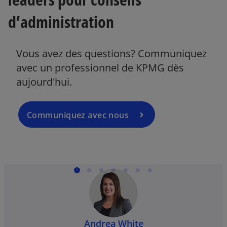
v
d’administration
r
e
d
Vous avez des questions? Communiquez
a
avec un professionnel de KPMG dès
n
aujourd'hui.
s
u
n
Communiquez avec nous
n
o
u
v
e
l
o
n
g
Andrea White