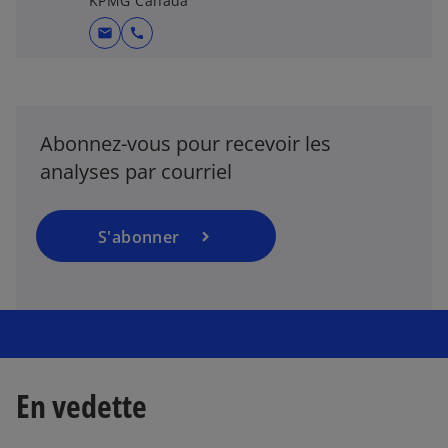
KPMG Canada
u
v
mail
call
r
e
d
a
Abonnez-vous pour recevoir les
n
analyses par courriel
s
u
n
S'abonner
n
o
u
v
e
l
o
En vedette
n
g