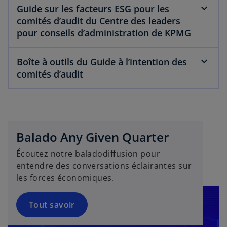
Guide sur les facteurs ESG pour les
comités d’audit du Centre des leaders
pour conseils d’administration de KPMG
s
Boîte à outils du Guide à l’intention des
’
comités d’audit
o
u
v
r
e
Balado Any Given Quarter
d
a
Écoutez notre baladodiffusion pour
n
entendre des conversations éclairantes sur
s
les forces économiques.
u
n
Tout savoir
n
o