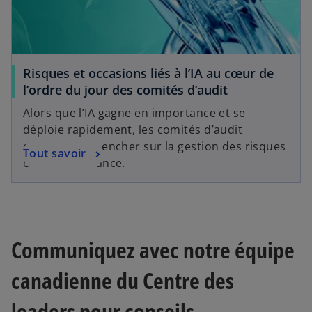
Risques et occasions liés à l’IA au cœur de
l’ordre du jour des comités d’audit
Alors que l’IA gagne en importance et se
déploie rapidement, les comités d’audit
devraient se pencher sur la gestion des risques
Tout savoir
et la gouvernance.
Communiquez avec notre équipe
s
canadienne du Centre des
’
o
leaders pour conseils
u