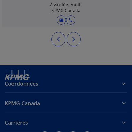
l
Associée, Audit
e
KPMG Canada
t
mail
call
Coordonnées
KPMG Canada
Carrières