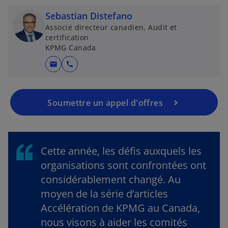
Sebastian Distefano
Associé directeur canadien, Audit et
certification
KPMG Canada
mail
call
Soumettre un appel d'offres
Cette année, les défis auxquels les
organisations sont confrontées ont
considérablement changé. Au
moyen de la série d’articles
Accélération de KPMG au Canada,
nous visons à aider les comités