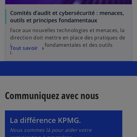
Comités d’audit et cybersécurité : menaces,
outils et principes fondamentaux
Face aux nouvelles technologies et menaces, la
direction doit mettre en place des pratiques de
cybersécurité fondamentales et des outils
Tout savoir
fiables
s
’
o
u
v
Communiquez avec nous
r
e
d
La différence KPMG.
a
n
Nous sommes là pour aider votre
s