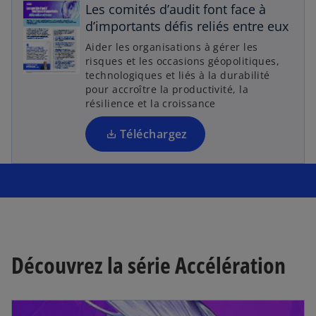
r
Les comités d’audit font face à
e
d’importants défis reliés entre eux
d
Aider les organisations à gérer les
a
risques et les occasions géopolitiques,
n
technologiques et liés à la durabilité
pour accroître la productivité, la
s
résilience et la croissance
u
n
Téléchargez
n
o
u
v
e
l
o
Découvrez la série Accélération
n
g
l
e