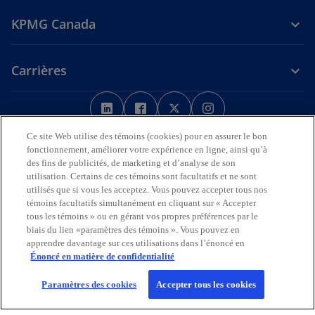
KPMG Canada
Carrières
s
s
s
s
’
’
’
’
Avis juridique
Confidentialité
o
o
Accessibilité
o
o
Aide
Ce site Web utilise des témoins (cookies) pour en assurer le bon
u
u
u
u
fonctionnement, améliorer votre expérience en ligne, ainsi qu’à
Nous reconnaissons en toute déférence que les bureaux de KPMG
des fins de publicités, de marketing et d’analyse de son
v
v
v
v
sur l’Île de la Tortue (Amérique du Nord) sont situés sur les
utilisation. Certains de ces témoins sont facultatifs et ne sont
r
r
r
r
territoires traditionnels, visés par traité et non cédés des Premières
utilisés que si vous les acceptez. Vous pouvez accepter tous nos
Nations, des Inuits et des Métis.
e
e
e
e
témoins facultatifs simultanément en cliquant sur « Accepter
d
d
d
d
tous les témoins » ou en gérant vos propres préférences par le
© 2026 KPMG s.r.l./S.E.N.C.R.L., société à responsabilité limitée de
biais du lien «paramètres des témoins ». Vous pouvez en
a
a
a
a
l’Ontario et cabinet membre de l’organisation mondiale KPMG de
apprendre davantage sur ces utilisations dans l’énoncé en
cabinets indépendants affiliés à KPMG International Limited, société
n
n
n
n
Énoncé en matière de confidentialité
de droit anglais à responsabilité limitée par garantie. Tous droits
s
s
s
s
réservés.
u
u
u
u
Paramètres des cookies
Accepter tous les cookies
Pour en savoir plus sur la structure de l’organisation mondiale KPMG,
n
n
n
n
s
visitez
https://kpmg.com/governance
(en anglais).