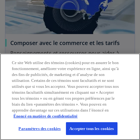
Composer avec le commerce et les tarifs
Renseignements et ressources pour aider à
optimiser votre stratégie commerciale et à
Ce site Web utilise des témoins (cookies) pour en assurer le bon
Tout savoir
renforcer votre résilience.
fonctionnement, améliorer votre expérience en ligne, ainsi qu’à
des fins de publicités, de marketing et d’analyse de son
utilisation. Certains de ces témoins sont facultatifs et ne sont
utilisés que si vous les acceptez. Vous pouvez accepter tous nos
témoins facultatifs simultanément en cliquant sur « Accepter
tous les témoins » ou en gérant vos propres préférences par le
biais du lien «paramètres des témoins ». Vous pouvez en
apprendre davantage sur ces utilisations dans l’énoncé en
Énoncé en matière de confidentialité
Paramètres des cookies
Accepter tous les cookies