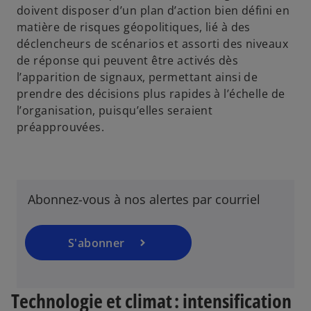
doivent disposer d’un plan d’action bien défini en
matière de risques géopolitiques, lié à des
s
déclencheurs de scénarios et assorti des niveaux
’
de réponse qui peuvent être activés dès
o
l’apparition de signaux, permettant ainsi de
u
prendre des décisions plus rapides à l’échelle de
v
l’organisation, puisqu’elles seraient
r
préapprouvées.
e
d
a
n
Abonnez-vous à nos alertes par courriel
s
u
n
S'abonner
n
o
u
Technologie et climat : intensification
v