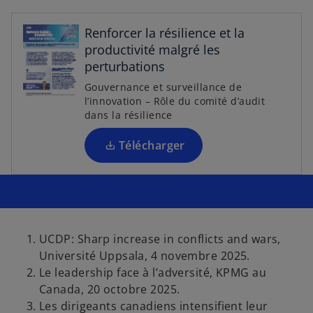
v
r
Renforcer la résilience et la
e
productivité malgré les
d
perturbations
a
n
Gouvernance et surveillance de
l’innovation – Rôle du comité d’audit
s
dans la résilience
u
n
Télécharger
n
o
u
v
e
l
UCDP: Sharp increase in conflicts and wars,
o
Université Uppsala, 4 novembre 2025.
n
Le leadership face à l’adversité, KPMG au
g
Canada, 20 octobre 2025.
l
Les dirigeants canadiens intensifient leur