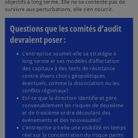
objectifs à long terme. Elle ne se contente pas de
survivre aux perturbations, elle s’en nourrit.
Questions que les comités d’audit
devraient poser :
L’entreprise soumet-elle sa stratégie à
long terme et ses modèles d’affectation
des capitaux à des tests de résistance
contre divers chocs géopolitiques
éventuels, comme la dissociation ou les
conflits régionaux?
Est-ce que la direction identifie et gère
convenablement les risques de deuxième
et de troisième ordre découlant des
événements et des nouveautés?
L’entreprise a-t-elle une visibilité en temps
réel sur la concentration du risque parmi