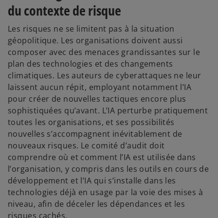
e
du contexte de risque
l
o
Les risques ne se limitent pas à la situation
n
géopolitique. Les organisations doivent aussi
g
composer avec des menaces grandissantes sur le
l
plan des technologies et des changements
e
climatiques. Les auteurs de cyberattaques ne leur
t
laissent aucun répit, employant notamment l’IA
pour créer de nouvelles tactiques encore plus
sophistiquées qu’avant. L’IA perturbe pratiquement
toutes les organisations, et ses possibilités
nouvelles s’accompagnent inévitablement de
nouveaux risques. Le comité d’audit doit
comprendre où et comment l’IA est utilisée dans
l’organisation, y compris dans les outils en cours de
développement et l’IA qui s’installe dans les
technologies déjà en usage par la voie des mises à
niveau, afin de déceler les dépendances et les
risques cachés.