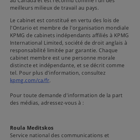
au Canada et est reconnu comme l'un des
o
d
meilleurs milieux de travail au pays.
u
a
Le cabinet est constitué en vertu des lois de
v
n
l'Ontario et membre de l'organisation mondiale
r
s
KPMG de cabinets indépendants affiliés à KPMG
e
u
International Limited, société de droit anglais à
d
n
responsabilité limitée par garantie. Chaque
a
n
cabinet membre est une personne morale
n
o
distincte et indépendante, et se décrit comme
s
u
tel. Pour plus d'information, consultez
u
v
s
kpmg.com/ca/fr
.
n
e
’
n
l
o
Pour toute demande d'information de la part
o
o
u
des médias, adressez-vous à :
u
n
v
v
g
r
e
l
e
l
e
Roula Meditskos
d
o
t
Service national des communications et
a