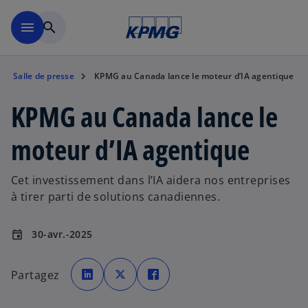
Skip to main content
menu
search
Salle de presse
KPMG au Canada lance le moteur d’IA agentique
KPMG au Canada lance le
moteur d’IA agentique
Cet investissement dans l’IA aidera nos entreprises
à tirer parti de solutions canadiennes.
30-avr.-2025
event
s
s
s
’
’
’
Partagez
o
o
o
u
u
u
v
v
v
r
r
r