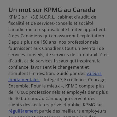
Un mot sur KPMG au Canada
KPMG s.r.l./S.E.N.C.R.L., cabinet d'audit, de
fiscalité et de services-conseils et société
canadienne à responsabilité limitée appartient
à des Canadiens qui en assurent l'exploitation.
Depuis plus de 150 ans, nos professionnels
fournissent aux Canadiens tout un éventail de
services-conseils, de services de comptabilité et
d'audit et de services fiscaux qui inspirent la
confiance, favorisent le changement et
stimulent l'innovation. Guidé par des
valeurs
s
fondamentales
– Intégrité, Excellence, Courage,
’
Ensemble, Pour le mieux –, KPMG compte plus
o
de 10 000 professionnels et employés dans plus
u
de 40 bureaux au Canada, qui servent des
v
clients des secteurs privé et public. KPMG fait
s
r
régulièrement
partie des meilleurs employeurs
’
e