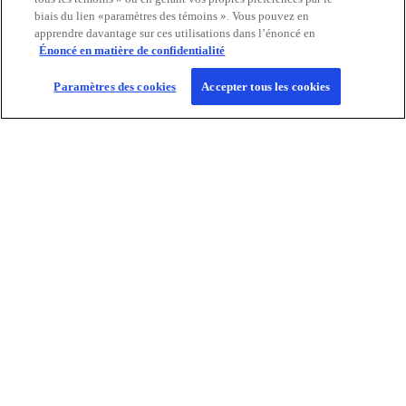
Vous y trouverez des nouvelles sur le
biais du lien «paramètres des témoins ». Vous pouvez en
cabinet ainsi que des communiqués de
Tout savoir
apprendre davantage sur ces utilisations dans l’énoncé en
presse.
Énoncé en matière de confidentialité
Paramètres des cookies
Accepter tous les cookies
Coordonnées
KPMG Canada
Carrières
s
s
s
s
’
’
’
’
Avis juridique
Confidentialité
o
o
Accessibilité
o
o
Aide
u
u
u
u