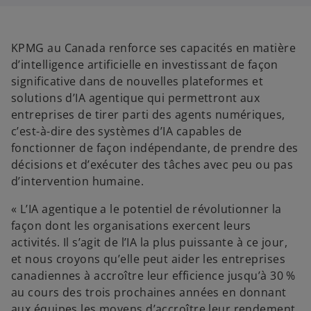
e
e
e
d
d
d
a
a
a
n
n
n
s
s
s
u
u
u
KPMG au Canada renforce ses capacités en matière
n
n
n
n
n
n
d’intelligence artificielle en investissant de façon
o
o
o
u
u
u
significative dans de nouvelles plateformes et
v
v
v
e
e
e
solutions d’IA agentique qui permettront aux
l
l
l
o
o
o
entreprises de tirer parti des agents numériques,
n
n
n
g
g
g
c’est-à-dire des systèmes d’IA capables de
l
l
l
e
e
e
fonctionner de façon indépendante, de prendre des
t
t
t
décisions et d’exécuter des tâches avec peu ou pas
d’intervention humaine.
« L’IA agentique a le potentiel de révolutionner la
façon dont les organisations exercent leurs
activités. Il s’agit de l’IA la plus puissante à ce jour,
et nous croyons qu’elle peut aider les entreprises
canadiennes à accroître leur efficience jusqu’à 30 %
au cours des trois prochaines années en donnant
aux équipes les moyens d’accroître leur rendement