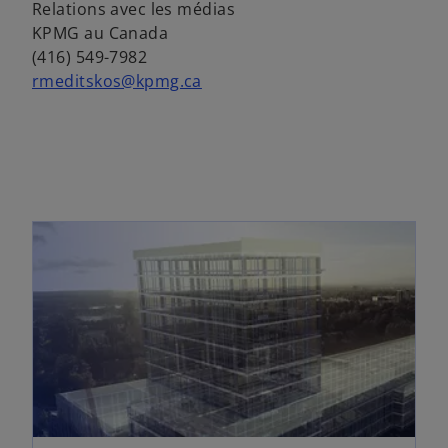
n
Relations avec les médias
n
g
KPMG au Canada
s
l
(416) 549-7982
u
e
rmeditskos@kpmg.ca
n
t
n
o
u
v
e
l
o
n
g
l
e
t