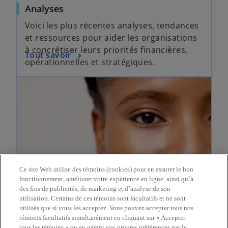
Analyses
Voici les plus récentes analyses, tendances
et ressources pour aider les organisations
à concrétiser leurs priorités financières,
Tout savoir
opérationnelles et stratégiques.
Ce site Web utilise des témoins (cookies) pour en assurer le bon
fonctionnement, améliorer votre expérience en ligne, ainsi qu’à
des fins de publicités, de marketing et d’analyse de son
utilisation. Certains de ces témoins sont facultatifs et ne sont
Salle de presse
utilisés que si vous les acceptez. Vous pouvez accepter tous nos
Bienvenue au centre des médias de KPMG.
témoins facultatifs simultanément en cliquant sur « Accepter
tous les témoins » ou en gérant vos propres préférences par le