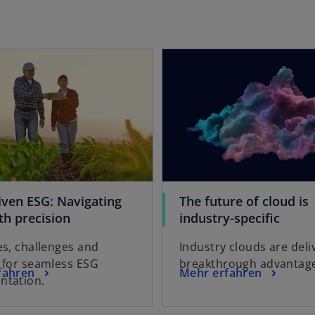
a
r
t
wird in einer neuen Registerkarte geöffnet
e
g
e
ö
ff
n
e
t
iven ESG: Navigating
The future of cloud is
w
w
th precision
industry-specific
i
i
es, challenges and
Industry clouds are deli
r
r
 for seamless ESG
breakthrough advantag
d
d
w
fahren
Mehr erfahren
ntation.
i
i
i
n
n
r