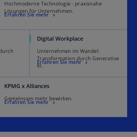
Hochmoderne Technologie - praxisnahe
n
ö
Lösungen für Unternehmen.
e
f
Erfahren Sie mehr
t
f
n
e
Digital Workplace
t
 durch
Unternehmen im Wandel:
Transformation durch Generative
Erfahren Sie mehr
KI.
KPMG x Alliances
Gemeinsam mehr bewirken.
Erfahren Sie mehr