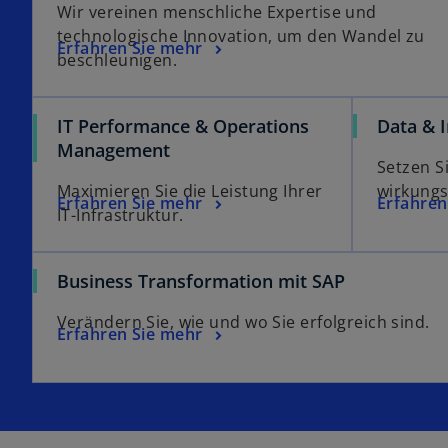
Wir vereinen menschliche Expertise und
t
technologische Innovation, um den Wandel zu
e
Erfahren Sie mehr
beschleunigen.
r
k
a
IT Performance & Operations
Data & I
r
Management
t
Setzen S
e
Maximieren Sie die Leistung Ihrer
wirkungsv
Erfahren Sie mehr
Erfahren
g
IT-Infrastruktur.
e
ö
Business Transformation mit SAP
f
f
Verändern Sie, wie und wo Sie erfolgreich sind.
n
Erfahren Sie mehr
e
t