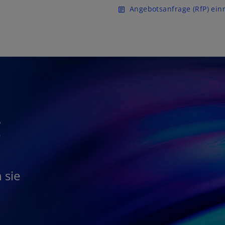
Zurück zur Inhaltsseite
Angebotsanfrage (RfP) ein
article
g
 sie