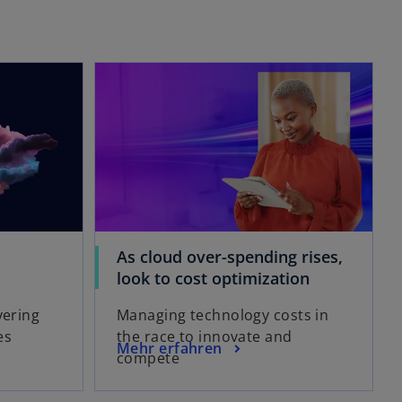
wird in einer neuen Registerkarte geöffnet
wird in einer neuen Registerkarte geöffnet
As cloud over-spending rises,
w
look to cost optimization
i
vering
Managing technology costs in
r
es
the race to innovate and
d
w
Mehr erfahren
compete
i
i
n
r