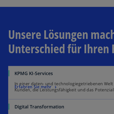
r
d
i
n
e
Unsere Lösungen mac
i
n
Unterschied für Ihren 
e
r
n
e
u
KPMG KI-Services
e
n
In einer daten- und technologiegetriebenen Welt
Erfahren Sie mehr
R
Kunden, die Leistungsfähigkeit und das Potenzial
e
g
Digital Transformation
i
s