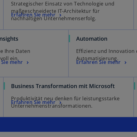
Strategischer Einsatz von Technologie und
n
f
maßgeschneiderte IT-Architektur für
e
f
Erfahren Sie mehr
nachhaltigen Unternehmenserfolg.
t
n
e
t
nsights
Automation
ie Ihre Daten
Effizienz und Innovation
oll ein.
Automatisierung.
 Sie mehr
Erfahren Sie mehr
Business Transformation mit Microsoft
Produktivität neu denken für leistungsstarke
Erfahren Sie mehr
Unternehmenstransformationen.
w
ir
d
i