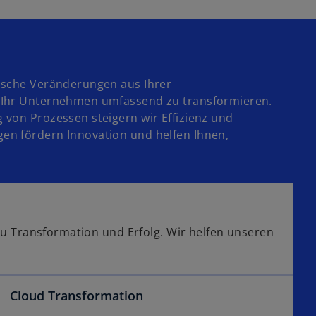
n
e
t
R
u
e
e
e
g
g
n
e
i
R
ö
ische Veränderungen aus Ihrer
s
e
ff
 Ihr Unternehmen umfassend zu transformieren.
t
g
n
von Prozessen steigern wir Effizienz und
e
i
e
n fördern Innovation und helfen Ihnen,
r
s
t
k
t
a
e
r
r
t
k
e
a
zu Transformation und Erfolg. Wir helfen unseren
g
r
e
t
ö
e
f
Cloud Transformation
g
f
e