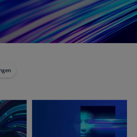
ungen
w
wird in einer neuen Registerkarte geöffnet
wird in einer neuen Registerkarte geöffnet
ir
d
i
n
e