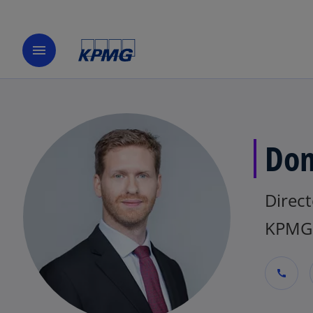
menu
Dom
Direct
KPMG 
call