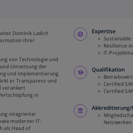
i
r
d
i
Expertise
n
leitet Dominik Ladich
e
Sustainable 
ormation ihrer
i
Resilience i
n
IT-Projekt
dung von Technologie und
e
g und Umsetzung der
r
Qualifikation
ung und Implementierung
n
Betriebswirt
ärkt er Transparenz und
e
Certified SAF
d verankert
u
Certified SA
 Wertschöpfung in
e
n
Akkreditierung/
R
ng integrierter
Mitgliedscha
e
wie moderner IT-
Netzwerken 
g
h als Head of
i