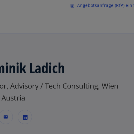
Zurück zur Inhaltsseite
Angebotsanfrage (RfP) ein
article
inik Ladich
or, Advisory / Tech Consulting, Wien
Austria
mail
w