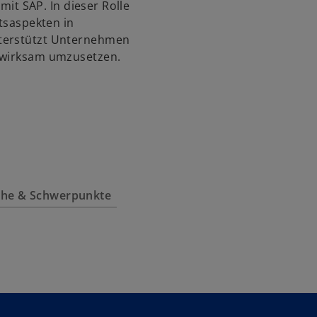
 mit SAP. In dieser Rolle
s
itsaspekten in
t
nterstützt Unternehmen
e
h wirksam umzusetzen.
r
k
a
r
t
e
g
e
iche & Schwerpunkte
ö
f
f
n
e
t