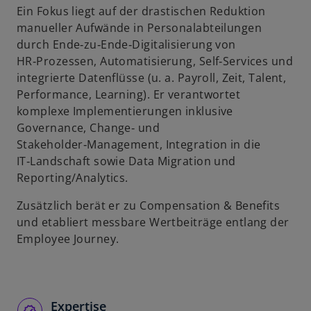
Ein Fokus liegt auf der drastischen Reduktion
u
manueller Aufwände in Personalabteilungen
e
durch Ende‑zu‑Ende‑Digitalisierung von
n
HR‑Prozessen, Automatisierung, Self‑Services und
R
integrierte Datenflüsse (u. a. Payroll, Zeit, Talent,
e
Performance, Learning). Er verantwortet
g
komplexe Implementierungen inklusive
i
Governance, Change‑ und
s
Stakeholder‑Management, Integration in die
t
IT‑Landschaft sowie Data Migration und
e
Reporting/Analytics.
r
k
Zusätzlich berät er zu Compensation & Benefits
a
und etabliert messbare Wertbeiträge entlang der
r
Employee Journey.
t
e
g
e
Expertise