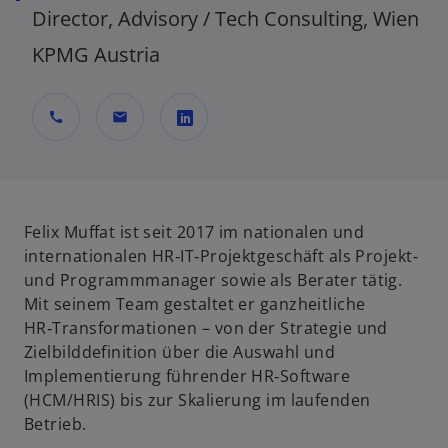
Director, Advisory / Tech Consulting, Wien
KPMG Austria
call
mail
w
i
r
d
Felix Muffat ist seit 2017 im nationalen und
i
internationalen HR‑IT‑Projektgeschäft als Projekt‑
n
und Programmmanager sowie als Berater tätig.
e
Mit seinem Team gestaltet er ganzheitliche
i
HR‑Transformationen – von der Strategie und
n
Zielbilddefinition über die Auswahl und
e
Implementierung führender HR‑Software
r
(HCM/HRIS) bis zur Skalierung im laufenden
n
Betrieb.
e