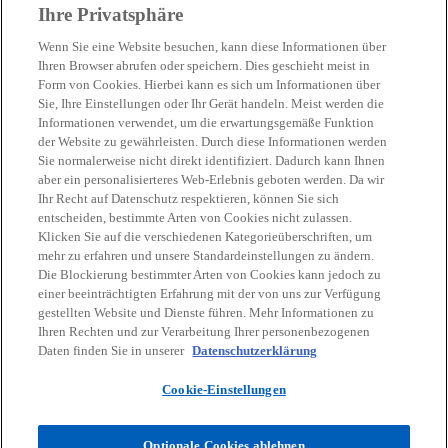
Ihre Privatsphäre
Wenn Sie eine Website besuchen, kann diese Informationen über
Ihren Browser abrufen oder speichern. Dies geschieht meist in
Form von Cookies. Hierbei kann es sich um Informationen über
Sie, Ihre Einstellungen oder Ihr Gerät handeln. Meist werden die
Kontakt
Informationen verwendet, um die erwartungsgemäße Funktion
der Website zu gewährleisten. Durch diese Informationen werden
Sie normalerweise nicht direkt identifiziert. Dadurch kann Ihnen
Aktuelles
aber ein personalisierteres Web-Erlebnis geboten werden. Da wir
Ihr Recht auf Datenschutz respektieren, können Sie sich
entscheiden, bestimmte Arten von Cookies nicht zulassen.
Karriere
Klicken Sie auf die verschiedenen Kategorieüberschriften, um
mehr zu erfahren und unsere Standardeinstellungen zu ändern.
Die Blockierung bestimmter Arten von Cookies kann jedoch zu
w
w
w
w
w
einer beeinträchtigten Erfahrung mit der von uns zur Verfügung
i
i
i
i
i
gestellten Website und Dienste führen. Mehr Informationen zu
Rechtliche Hinweise
r
Datenschutz
r
Barrierefreiheit
r
r
Hilfe
r
Impressum
Ihren Rechten und zur Verarbeitung Ihrer personenbezogenen
Daten finden Sie in unserer
d
Datenschutzerklärung
d
d
d
d
© 2026 KPMG Austria GmbH Wirtschaftsprüfungs- und
i
i
i
i
i
Steuerberatungsgesellschaft, eine österreichische Gesellschaft mit
Cookie-Einstellungen
n
n
n
n
n
beschränkter Haftung und ein Mitglied der globalen KPMG
Organisation unabhängiger Mitgliedsfirmen, die KPMG International
e
e
e
e
e
Limited, einer private English company limited by guarantee,
Optionale Cookies ablehnen