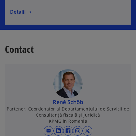
Detalii
Contact
René Schöb
Partener, Coordonator al Departamentului de Servicii de
Consultanță fiscală și juridică
KPMG in Romania
mail
o
o
o
o