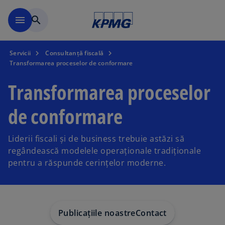
Mergeți la conținutul princi
menu
search
Servicii
Consultanță fiscală
Transformarea proceselor de conformare
Transformarea proceselor
de conformare
Liderii fiscali și de business trebuie astăzi să
regândească modelele operaționale tradiționale
pentru a răspunde cerințelor moderne.
Publicațiile noastre
Contact