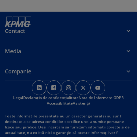
n
n
n
n
s
s
s
s
i
i
i
i
n
n
n
n
Contact
a
a
a
a
n
n
n
n
e
e
e
e
Media
w
w
w
w
t
t
t
t
a
a
a
a
Companie
b
b
b
b
o
o
o
o
o
p
p
p
p
p
Legal
Declarația de confidențialitate
e
e
e
Nota de Informare GDPR
e
e
Accessibilitate
Asistență
n
n
n
n
n
s
s
s
s
s
Toate informaţiile prezentate au un caracter general şi nu sunt
i
i
i
i
i
destinate a se adresa condiţiilor specifice unei anumite persoane
fizice sau juridice. Deşi încercăm să furnizăm informaţii corecte şi de
n
n
n
n
n
actualitate, nu există nici o garanţie că aceste informaţii vor fi
a
a
a
a
a