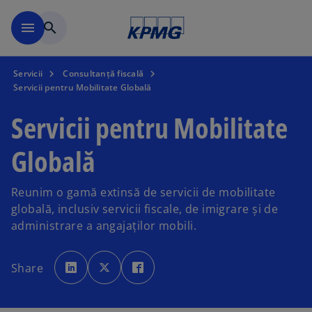
Mergeți la conținutul princi
menu
search
Servicii
Consultanță fiscală
Servicii pentru Mobilitate Globală
Servicii pentru Mobilitate
Globală
Reunim o gamă extinsă de servicii de mobilitate
globală, inclusiv servicii fiscale, de imigrare și de
administrare a angajaților mobili.
o
o
o
p
p
p
Share
e
e
e
n
n
n
s
s
s
i
i
i
n
n
n