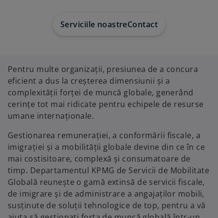
a
a
a
n
n
n
e
e
e
w
w
w
Serviciile noastre
Contact
t
t
t
a
a
a
b
b
b
Pentru multe organizații, presiunea de a concura
eficient a dus la creșterea dimensiunii și a
complexității forței de muncă globale, generând
cerințe tot mai ridicate pentru echipele de resurse
umane internaționale.
Gestionarea remunerației, a conformării fiscale, a
imigrației și a mobilității globale devine din ce în ce
mai costisitoare, complexă și consumatoare de
timp. Departamentul KPMG de Servicii de Mobilitate
Globală reunește o gamă extinsă de servicii fiscale,
de imigrare și de administrare a angajaților mobili,
susținute de soluții tehnologice de top, pentru a vă
ajuta să gestionați forța de muncă globală într-un