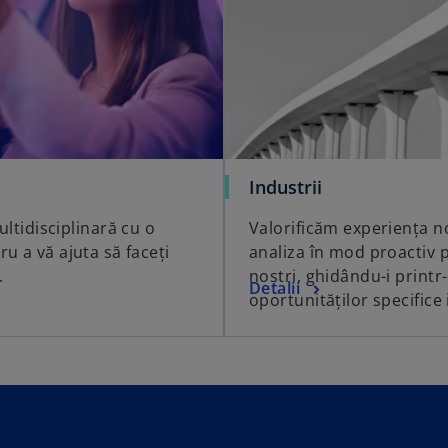
Industrii
tidisciplinară cu o
Valorificăm experiența n
u a vă ajuta să faceți
analiza în mod proactiv pr
.
noștri, ghidându-i print
Detalii
oportunităților specifice 