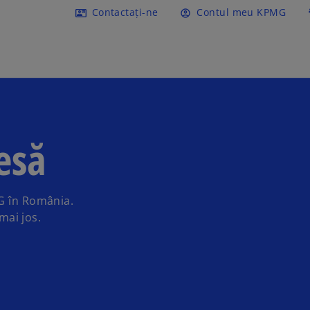
Mergeți la conținutul princi
Contactați-ne
Contul meu KPMG
contact_mail
account_circle
conn
esă
MG în România.
mai jos.