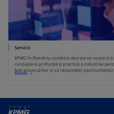
Servicii
KPMG în România combină abordarea noastră mul
cunoaștere profundă și practică a industriei pentr
față provocărilor și să răspundeți oportunităților
Detalii