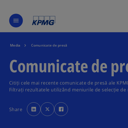
menu
Media
Comunicate de presă
Comunicate de pr
Citiți cele mai recente comunicate de presă ale KP
Filtrați rezultatele utilizând meniurile de selecție de 
o
o
o
p
p
p
Share
e
e
e
n
n
n
s
s
s
i
i
i
n
n
n
a
a
a