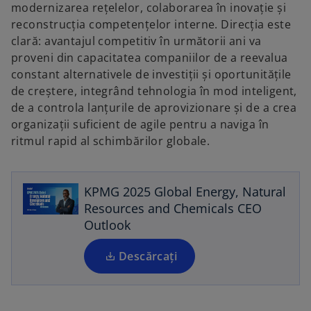
modernizarea rețelelor, colaborarea în inovație și
reconstrucția competențelor interne. Direcția este
clară: avantajul competitiv în următorii ani va
proveni din capacitatea companiilor de a reevalua
constant alternativele de investiții și oportunitățile
de creștere, integrând tehnologia în mod inteligent,
de a controla lanțurile de aprovizionare și de a crea
organizații suficient de agile pentru a naviga în
o
ritmul rapid al schimbărilor globale.
p
e
n
KPMG 2025 Global Energy, Natural
s
Resources and Chemicals CEO
i
Outlook
n
a
Descărcați
n
e
w