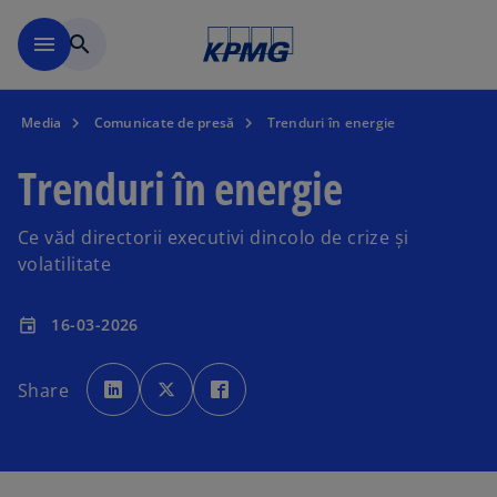
Mergeți la conținutul princi
menu
search
Media
Comunicate de presă
Trenduri în energie
Trenduri în energie
Ce văd directorii executivi dincolo de crize și
volatilitate
16-03-2026
event
o
o
o
p
p
p
Share
e
e
e
n
n
n
s
s
s
i
i
i
n
n
n
a
a
a
n
n
n
e
e
e