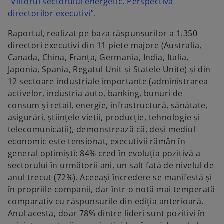
”Viitorul sectorului energetic. Perspectiva
o
directorilor executivi”.
p
Raportul, realizat pe baza răspunsurilor a 1.350
e
directori executivi din 11 piețe majore (Australia,
n
Canada, China, Franța, Germania, India, Italia,
s
Japonia, Spania, Regatul Unit și Statele Unite) și din
i
12 sectoare industriale importante (administrarea
n
activelor, industria auto, banking, bunuri de
a
consum și retail, energie, infrastructură, sănătate,
n
asigurări, științele vieții, producție, tehnologie și
e
telecomunicații), demonstrează că, deși mediul
w
economic este tensionat, executivii rămân în
t
general optimiști: 84% cred în evoluția pozitivă a
a
sectorului în următorii ani, un salt față de nivelul de
b
anul trecut (72%). Aceeași încredere se manifestă și
în propriile companii, dar într-o notă mai temperată
comparativ cu răspunsurile din ediția anterioară.
Anul acesta, doar 78% dintre lideri sunt pozitivi în