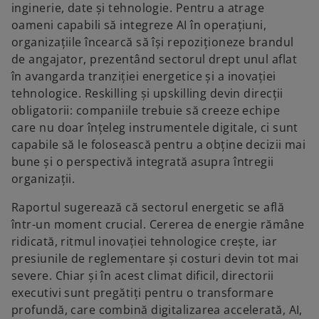
inginerie, date și tehnologie. Pentru a atrage
oameni capabili să integreze AI în operațiuni,
organizațiile încearcă să își repoziționeze brandul
de angajator, prezentând sectorul drept unul aflat
în avangarda tranziției energetice și a inovației
tehnologice. Reskilling și upskilling devin direcții
obligatorii: companiile trebuie să creeze echipe
care nu doar înțeleg instrumentele digitale, ci sunt
capabile să le folosească pentru a obține decizii mai
bune și o perspectivă integrată asupra întregii
organizații.
Raportul sugerează că sectorul energetic se află
într-un moment crucial. Cererea de energie rămâne
ridicată, ritmul inovației tehnologice crește, iar
presiunile de reglementare și costuri devin tot mai
severe. Chiar și în acest climat dificil, directorii
executivi sunt pregătiți pentru o transformare
profundă, care combină digitalizarea accelerată, AI,