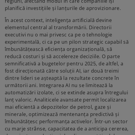
regiuni, afectând modul în care companiile își
planifică investițiile și lanțurile de aprovizionare.
În acest context, inteligența artificială devine
elementul central al transformării. Directorii
executivi nu o mai privesc ca pe o tehnologie
experimentală, ci ca pe un pilon strategic capabil să
îmbunătățească eficiența organizațională, să
reducă costuri și să accelereze deciziile. O parte
semnificativă a bugetelor pentru 2025, de altfel, a
fost direcționată către soluții AI, iar două treimi
dintre lideri se așteaptă la rezultate concrete în
următorii ani. Integrarea AI nu se limitează la
automatizări izolate, ci se extinde asupra întregului
lanț valoric. Analiticele avansate permit localizarea
mai eficientă a depozitelor de petrol, gaze și
minerale, optimizează mentenanța predictivă și
îmbunătățesc performanța activelor. Într-un sector
cu marje strânse, capacitatea de a anticipa cererea,