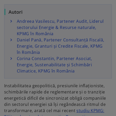
w
w
w
t
t
t
a
a
a
b
b
b
Autori
Andreea Vasilescu, Partener Audit, Liderul
sectorului Energie & Resurse naturale,
KPMG în România
Daniel Pană, Partener Consultanță Fiscală,
Energie, Granturi și Credite Fiscale, KPMG
în România
Corina Constantin, Partener Asociat,
Energie, Sustenabilitate și Schimbări
Climatice, KPMG în România
Instabilitatea geopolitică, presiunile inflaționiste,
schimbările rapide de reglementare și o tranziție
energetică dificil de sincronizat obligă companiile
din sectorul energiei să își regândească ritmul de
transformare, arată cel mai recent
studiu KPMG: