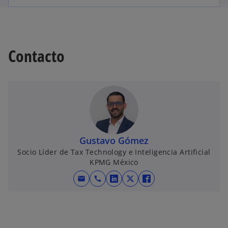
Contacto
Gustavo Gómez
Socio Líder de Tax Technology e Inteligencia Artificial
KPMG México
mail
call
s
s
s
e
e
e
a
a
a
b
b
b