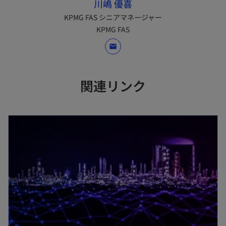
川嶋 優喜
KPMG FAS シニアマネージャー
KPMG FAS
mail
関連リンク