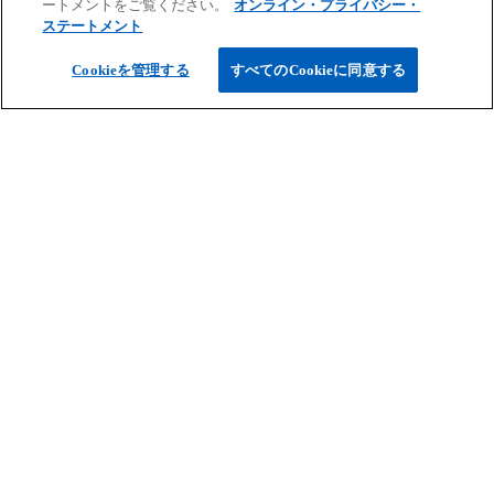
ートメントをご覧ください。
オンライン・プライバシー・
ご案内
ステートメント
Cookieを管理する
すべてのCookieに同意する
サービス
キャリア情報
新
新
新
新
新
し
し
し
し
し
免責事項
プライバシーポリシー
アクセシビリティー
ヘルプ
通報窓口
い
い
い
い
い
タ
タ
タ
タ
タ
© 2026 KPMG AZSA LLC, a limited liability audit corporation
ブ
ブ
ブ
ブ
ブ
incorporated under the Japanese Certified Public Accountants Law and
a member firm of the KPMG global organization of independent member
で
で
で
で
で
firms affiliated with KPMG International Limited, a private English
開
開
開
開
開
company limited by guarantee. All rights reserved. © 2026 KPMG Tax
く
く
く
く
く
Corporation, a tax corporation incorporated under the Japanese CPTA
Law and a member firm of the KPMG global organization of independent