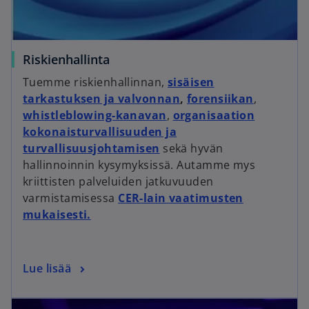
Riskienhallinta
Tuemme riskienhallinnan,
sisäisen
tarkastuksen ja valvonnan
,
forensiikan
,
whistleblowing-kanavan
,
organisaation
kokonaisturvallisuuden ja
turvallisuusjohtamisen
sekä hyvän
hallinnoinnin kysymyksissä. Autamme mys
kriittisten palveluiden jatkuvuuden
varmistamisessa
CER-lain vaatimusten
mukaisesti.
Lue lisää