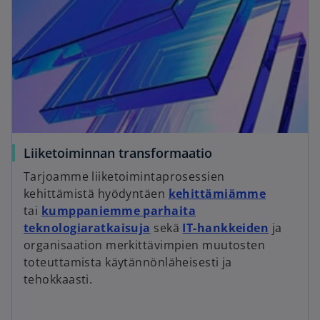
Liiketoiminnan transformaatio
Tarjoamme liiketoimintaprosessien
kehittämistä hyödyntäen
kehittämiämme
tai
kumppaniemme parhaita
teknologiaratkaisuja
sekä
IT-hankkeiden
ja
organisaation merkittävimpien muutosten
toteuttamista käytännönläheisesti ja
tehokkaasti.