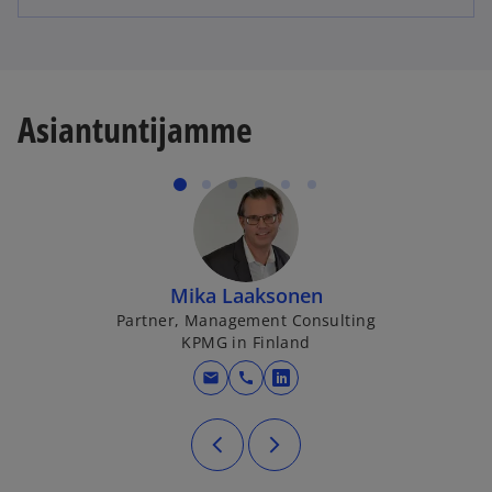
Asiantuntijamme
Mika Laaksonen
Partner, Management Consulting
KPMG in Finland
mail
call
opens in a new tab