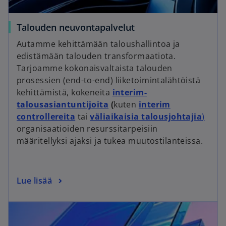
Talouden neuvontapalvelut
Autamme kehittämään taloushallintoa ja
edistämään talouden transformaatiota.
Tarjoamme kokonaisvaltaista talouden
prosessien (end-to-end) liiketoimintalähtöistä
kehittämistä, kokeneita
interim-
talousasiantuntijoita
(
kuten
interim
controllereita
tai
väliaikaisia talousjohtajia
)
organisaatioiden resurssitarpeisiin
määritellyksi ajaksi ja tukea muutostilanteissa.
Lue lisää