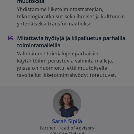
muutoksia
Yhdistämme liiketoimintastrategian,
teknologiaratkaisut sekä ihmiset ja kulttuurin
yhtenäiseksi transformaatioksi.
Mitattavia hyötyjä ja kilpailuetua parhailla
toimintamalleilla
Validoimme toimialojen parhaisiin
käytäntöihin perustuvia valmiita malleja,
joissa on huomioitu, että muutoksella
tavoitellut liiketoimintahyödyt toteutuvat.
Sarah Sipilä
Partner, Head of Advisory
KPMG in Finland