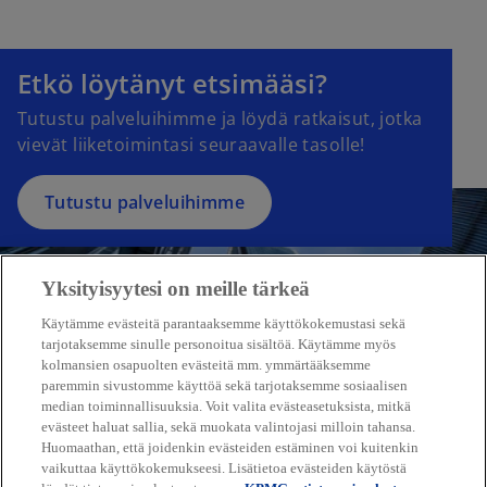
Etkö löytänyt etsimääsi?
Tutustu palveluihimme ja löydä ratkaisut, jotka
vievät liiketoimintasi seuraavalle tasolle!
Tutustu palveluihimme
Yksityisyytesi on meille tärkeä
Käytämme evästeitä parantaaksemme käyttökokemustasi sekä
tarjotaksemme sinulle personoitua sisältöä. Käytämme myös
kolmansien osapuolten evästeitä mm. ymmärtääksemme
paremmin sivustomme käyttöä sekä tarjotaksemme sosiaalisen
median toiminnallisuuksia. Voit valita evästeasetuksista, mitkä
evästeet haluat sallia, sekä muokata valintojasi milloin tahansa.
Huomaathan, että joidenkin evästeiden estäminen voi kuitenkin
vaikuttaa käyttökokemukseesi. Lisätietoa evästeiden käytöstä