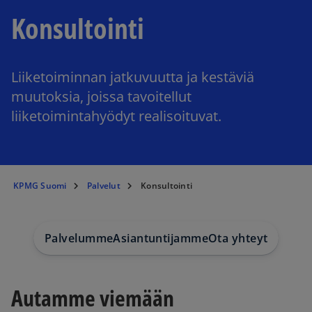
Konsultointi
Liiketoiminnan jatkuvuutta ja kestäviä
muutoksia, joissa tavoitellut
liiketoimintahyödyt realisoituvat.
KPMG Suomi
Palvelut
Konsultointi
Palvelumme
Asiantuntijamme
Ota yhteyttä
Autamme viemään