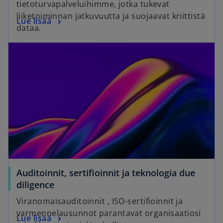
tietoturvapalveluihimme, jotka tukevat
liiketoiminnan jatkuvuutta ja suojaavat kriittistä
Lue lisää
dataa.
Auditoinnit, sertifioinnit ja teknologia due
diligence
Viranomaisauditoinnit , ISO-sertifioinnit ja
varmennelausunnot parantavat organisaatiosi
Lue lisää