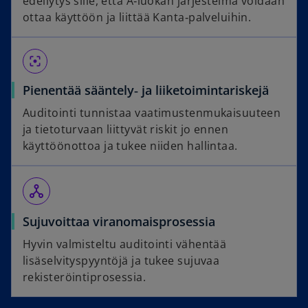
edellytys sille, että A‑luokan järjestelmä voidaan
ottaa käyttöön ja liittää Kanta‑palveluihin.
filter_center_focus
Pienentää sääntely‑ ja liiketoimintariskejä
Auditointi tunnistaa vaatimustenmukaisuuteen
ja tietoturvaan liittyvät riskit jo ennen
käyttöönottoa ja tukee niiden hallintaa.
network_node
Sujuvoittaa viranomaisprosessia
Hyvin valmisteltu auditointi vähentää
lisäselvityspyyntöjä ja tukee sujuvaa
rekisteröintiprosessia.