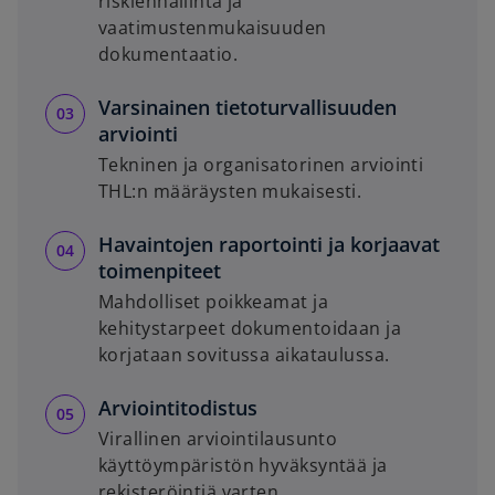
riskienhallinta ja
vaatimustenmukaisuuden
dokumentaatio.
Varsinainen tietoturvallisuuden
arviointi
Tekninen ja organisatorinen arviointi
THL:n määräysten mukaisesti.
Havaintojen raportointi ja korjaavat
toimenpiteet
Mahdolliset poikkeamat ja
kehitystarpeet dokumentoidaan ja
korjataan sovitussa aikataulussa.
Arviointitodistus
Virallinen arviointilausunto
käyttöympäristön hyväksyntää ja
rekisteröintiä varten.