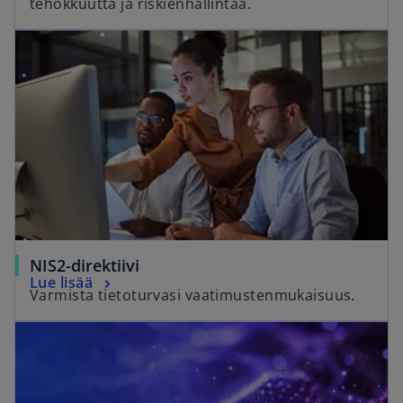
tehokkuutta ja riskienhallintaa.
NIS2-direktiivi
Lue lisää
Varmista tietoturvasi vaatimustenmukaisuus.