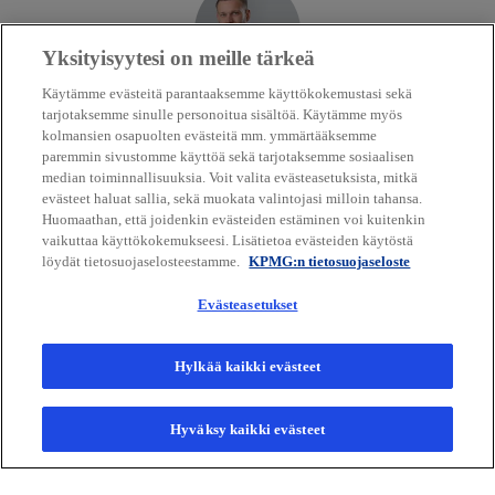
e
e
t
n
n
a
Yksityisyytesi on meille tärkeä
s
s
b
i
i
Lauri Kaipainen
Käytämme evästeitä parantaaksemme käyttökokemustasi sekä
tarjotaksemme sinulle personoitua sisältöä. Käytämme myös
n
n
Cyber Advisory
kolmansien osapuolten evästeitä mm. ymmärtääksemme
KPMG in Finland
a
a
paremmin sivustomme käyttöä sekä tarjotaksemme sosiaalisen
n
n
median toiminnallisuuksia. Voit valita evästeasetuksista, mitkä
mail
call
o
e
e
evästeet haluat sallia, sekä muokata valintojasi milloin tahansa.
p
Huomaathan, että joidenkin evästeiden estäminen voi kuitenkin
w
w
vaikuttaa käyttökokemukseesi. Lisätietoa evästeiden käytöstä
e
t
t
löydät tietosuojaselosteestamme.
KPMG:n tietosuojaseloste
n
a
a
s
b
b
Evästeasetukset
Yhteystietomme
i
n
Hylkää kaikki evästeet
a
Media
n
e
Hyväksy kaikki evästeet
w
Yritys
t