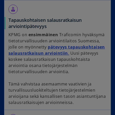
approval
Tapauskohtaisen salausratkaisun
arviointipätevyys
KPMG on
ensimmäinen
Traficomin hyväksymä
tietoturvallisuuden arviointilaitos Suomessa,
jolle on myönnetty
pätevyys tapauskohtaisen
salausratkaisun arviointiin
.
Uusi pätevyys
koskee salausratkaisun tapauskohtaista
arviointia osana tietojärjestelmän
tietoturvallisuuden arviointia.
Tämä vahvistaa asemaamme vaativien ja
turvallisuusluokiteltujen tietojärjestelmien
arvioijana sekä kansallisen tason asiantuntijana
salausratkaisujen arvioinneissa.