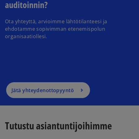
auditoinnin?
Ota yhteyttä, arvioimme lähtötilanteesi ja
ehdotamme sopivimman etenemispolun
organisaatiollesi.
Jätä yhteydenottopyyntö
Tutustu asiantuntijoihimme