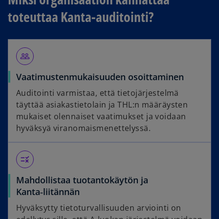
e
toteuttaa Kanta-auditointi?
w
t
a
b
people_outline
Vaatimustenmukaisuuden osoittaminen
Auditointi varmistaa, että tietojärjestelmä
täyttää asiakastietolain ja THL:n määräysten
mukaiset olennaiset vaatimukset ja voidaan
hyväksyä viranomaismenettelyssä.
rule
Mahdollistaa tuotantokäytön ja
Kanta‑liitännän
Hyväksytty tietoturvallisuuden arviointi on