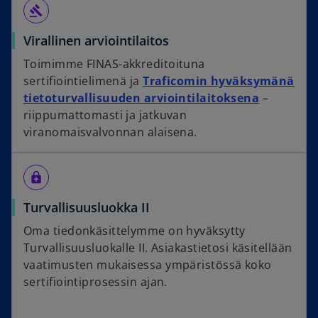
gavel
Virallinen arviointilaitos
Toimimme FINAS-akkreditoituna
sertifiointielimenä ja
Traficomin hyväksymänä
tietoturvallisuuden arviointilaitoksena
–
riippumattomasti ja jatkuvan
viranomaisvalvonnan alaisena.
enhanced_encryption
Turvallisuusluokka II
Oma tiedonkäsittelymme on hyväksytty
Turvallisuusluokalle II. Asiakastietosi käsitellään
vaatimusten mukaisessa ympäristössä koko
sertifiointiprosessin ajan.