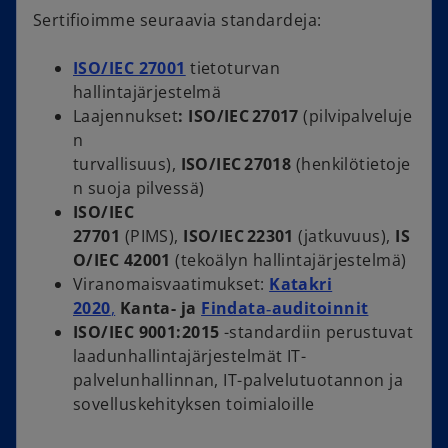
Sertifioimme seuraavia standardeja:
ISO/IEC 27001
tietoturvan
hallintajärjestelmä
Laajennukset
:
ISO/IEC 27017
(pilvipalveluje
n
turvallisuus),
ISO/IEC 27018
(henkilötietoje
n suoja pilvessä)
ISO/IEC
27701
(PIMS),
ISO/IEC 22301
(jatkuvuus),
IS
O/IEC 42001
(tekoälyn hallintajärjestelmä)
Viranomaisvaatimukset:
Katakri
2020
,
Kanta- ja
Findata‑auditoinnit
ISO/IEC 9001:2015
-standardiin perustuvat
laadunhallintajärjestelmät IT-
palvelunhallinnan, IT-palvelutuotannon ja
sovelluskehityksen toimialoille