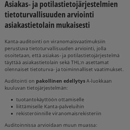
Asiakas‑ ja potilastietojärjestelmien
tietoturvallisuuden arviointi
asiakastietolain mukaisesti
Kanta‑auditointi on viranomaisvaatimuksiin
perustuva tietoturvallisuuden arviointi, jolla
osoitetaan, että asiakas‑ ja potilastietojärjestelmä
täyttää asiakastietolain sekä THL:n asettamat
olennaiset tietoturva‑ ja toiminnalliset vaatimukset.
Auditointi on
pakollinen edellytys
A-luokkaan
kuuluvan tietojärjestelmän:
tuotantokäyttöön ottamiselle
liittämiselle Kanta‑palveluihin
rekisteröinnille viranomaisrekisteriin
Auditoinnissa arvioidaan muun muassa: