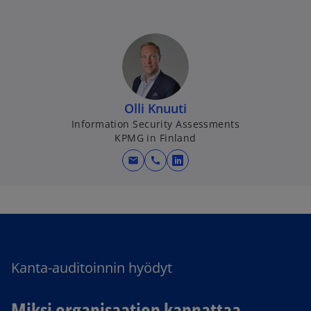
Olli Knuuti
Information Security Assessments
KPMG in Finland
mail
call
o
p
e
n
s
i
Kanta-auditoinnin hyödyt
n
a
n
Miksi organisaation kannattaa