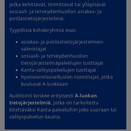
jotka kehittävät, toimittavat tai ylläpitävät
sosiaali‑ ja terveydenhuollon asiakas‑ ja
potilastietojärjestelmiä.
Tyypillisiä kohderyhmiä ovat:
asiakas‑ ja potilastietojärjestelmien
valmistajat
sosiaali‑ ja terveydenhuollon
tietojärjestelmäpalvelujen tuottajat
Kanta‑välityspalvelujen tuottajat
hyvinvointisovellusten toimittajat, jotka
kuuluvat A‑luokkaan
Auditointi koskee erityisesti
A‑luokan
tietojärjestelmiä
, jotka on tarkoitettu
liitettäväksi Kanta‑palveluihin joko suoraan tai
välityspalvelun kautta.