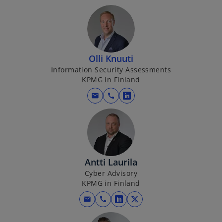
Olli Knuuti
Information Security Assessments
KPMG in Finland
mail
call
o
p
e
n
s
i
Antti Laurila
n
Cyber Advisory
KPMG in Finland
a
n
mail
call
o
o
e
p
p
w