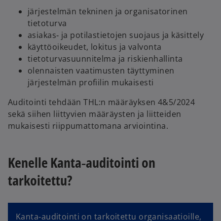
järjestelmän tekninen ja organisatorinen
tietoturva
asiakas‑ ja potilastietojen suojaus ja käsittely
käyttöoikeudet, lokitus ja valvonta
tietoturvasuunnitelma ja riskienhallinta
olennaisten vaatimusten täyttyminen
järjestelmän profiilin mukaisesti
Auditointi tehdään THL:n määräyksen 4&5/2024
sekä siihen liittyvien määräysten ja liitteiden
mukaisesti riippumattomana arviointina.
Kenelle Kanta‑auditointi on
tarkoitettu?
Kanta‑auditointi on tarkoitettu organisaatioille,