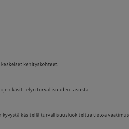
 keskeiset kehityskohteet.
tojen käsitttelyn turvallisuuden tasosta.
 kyvystä käsitellä turvallisuusluokiteltua tietoa vaatimu