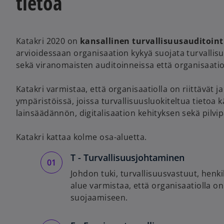
tietoa
Katakri 2020 on
kansallinen turvallisuusauditointi
arvioidessaan organisaation kykyä suojata turvallisu
sekä viranomaisten auditoinneissa että organisaati
Katakri varmistaa, että organisaatiolla on riittävät 
ympäristöissä, joissa turvallisuusluokiteltua tietoa 
lainsäädännön, digitalisaation kehityksen sekä pilvi
Katakri kattaa kolme osa-aluetta.
T - Turvallisuusjohtaminen
Johdon tuki, turvallisuusvastuut, henkil
alue varmistaa, että organisaatiolla on
suojaamiseen.