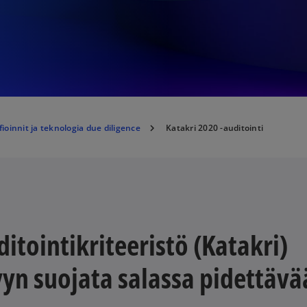
fioinnit ja teknologia due diligence
Katakri 2020 -auditointi
itointikriteeristö (Katakri)
vyn suojata salassa pidettävä