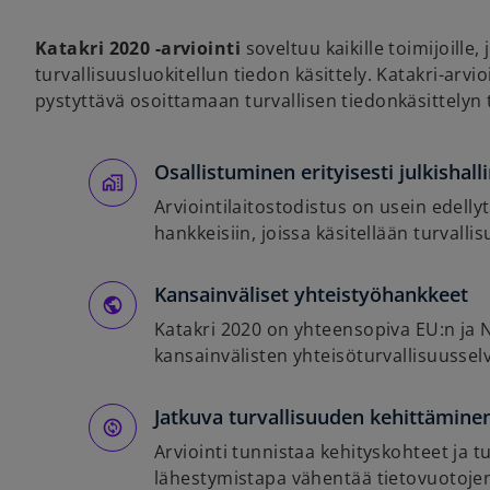
Katakri 2020 -arviointi
soveltuu kaikille toimijoille
turvallisuusluokitellun tiedon käsittely. Katakri-arvio
pystyttävä osoittamaan turvallisen tiedonkäsittelyn ta
Osallistuminen erityisesti julkisha
Arviointilaitostodistus on usein edelly
hankkeisiin, joissa käsitellään turvalli
Kansainväliset yhteistyöhankkeet
Katakri 2020 on yhteensopiva EU:n ja 
kansainvälisten yhteisöturvallisuussel
Jatkuva turvallisuuden kehittämine
Arviointi tunnistaa kehityskohteet ja 
lähestymistapa vähentää tietovuotojen 