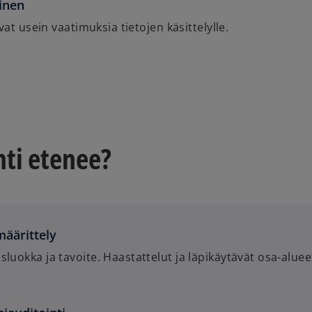
inen
vat usein vaatimuksia tietojen käsittelylle.
nti etenee?
määrittely
sluokka ja tavoite. Haastattelut ja läpikäytävät osa-alueet