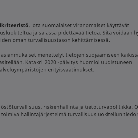
kriteeristö
, jota suomalaiset viranomaiset käyttävät
usluokiteltua ja salassa pidettävää tietoa. Sitä voidaan 
oiden oman turvallisuustason kehittämisessä.
ja asianmukaiset menettelyt tietojen suojaamiseen kaikiss
käsitellään. Katakri 2020 -päivitys huomioi uudistuneen
palveluympäristöjen erityisvaatimukset.
östöturvallisuus, riskienhallinta ja tietoturvapolitiikka. 
 toimiva hallintajärjestelmä turvallisuusluokitellun tiedo