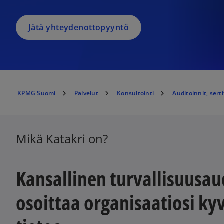
Jätä yhteydenottopyyntö
KPMG Suomi
Palvelut
Konsultointi
Auditoinnit, serti
Mikä Katakri on?
Kansallinen turvallisuusaud
osoittaa organisaatiosi ky