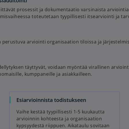
iauditointi
iittävät prosessit ja dokumentaatio varsinaista arviointi
misvaiheessa toteutetaan tyypillisesti itsearviointi ja tar
 perustuva arviointi organisaation tiloissa ja järjestelmi
ellytyksen täyttyvät, voidaan myöntää virallinen arvioint
omaisille, kumppaneille ja asiakkailleen.
Esiarvioinnista todistukseen
Vaihe kestää tyypillisesti 1-5 kuukautta
arvioinnin kohteesta ja organisaation
kypsyydestä riippuen. Aikataulu sovitaan