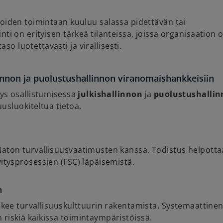
, joiden toimintaan kuuluu salassa pidettävän tai
inti on erityisen tärkeä tilanteissa, joissa organisaation 
so luotettavasti ja virallisesti.
llinnon ja puolustushallinnon viranomaishankkeisiin
tys osallistumisessa
julkishallinnon
ja
puolustushalli
suusluokiteltua tietoa.
Naton turvallisuusvaatimusten kanssa. Todistus helpotta
vitysprosessien (FSC) läpäisemistä.
n
tukee turvallisuuskulttuurin rakentamista. Systemaattine
riskiä kaikissa toimintaympäristöissä.