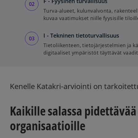
F - Fyysinen turvallisuus
Turva-alueet, kulunvalvonta, rakenteel
kuvaa vaatimukset niille fyysisille tiloil
I - Tekninen tietoturvallisuus
Tietoliikenteen, tietojärjestelmien ja 
digitaaliset ympäristöt täyttävät vaadit
Kenelle Katakri-arviointi on tarkoitett
Kaikille salassa pidettävää 
organisaatioille