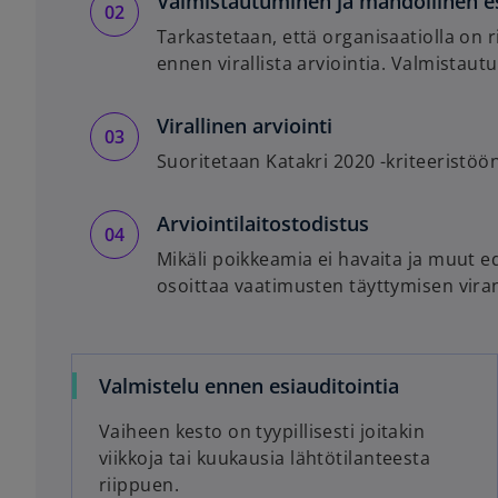
Valmistautuminen ja mahdollinen es
Tarkastetaan, että organisaatiolla on r
ennen virallista arviointia. Valmistautu
Virallinen arviointi
Suoritetaan Katakri 2020 -kriteeristöön
Arviointilaitostodistus
Mikäli poikkeamia ei havaita ja muut ed
osoittaa vaatimusten täyttymisen viran
Valmistelu ennen esiauditointia
Vaiheen kesto on tyypillisesti joitakin
viikkoja tai kuukausia lähtötilanteesta
riippuen.