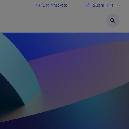
Ota yhteyttä
Suomi (FI)
mail_outline
language
expand_more
search