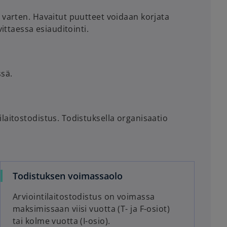
a varten. Havaitut puutteet voidaan korjata
vittaessa esiauditointi.
ssä.
ilaitostodistus. Todistuksella organisaatio
Todistuksen voimassaolo
Arviointilaitostodistus on voimassa
maksimissaan viisi vuotta (T- ja F-osiot)
tai kolme vuotta (I-osio).