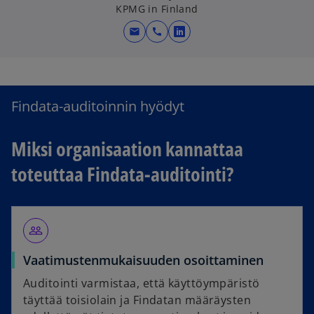
KPMG in Finland
mail
call
o
p
e
n
Findata-auditoinnin hyödyt
s
i
n
Miksi organisaation kannattaa
a
toteuttaa Findata-auditointi?
n
e
w
t
people_outline
a
b
Vaatimustenmukaisuuden osoittaminen
Auditointi varmistaa, että käyttöympäristö
täyttää toisiolain ja Findatan määräysten