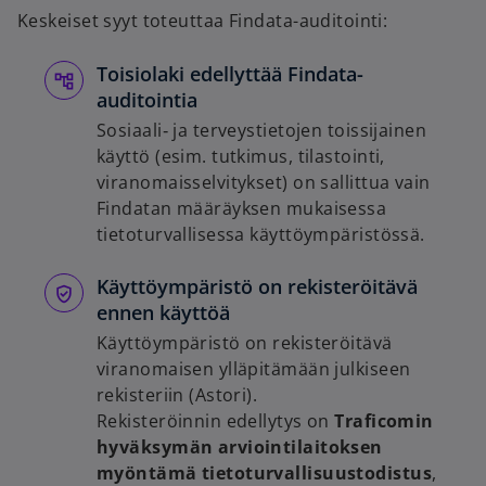
Keskeiset syyt toteuttaa Findata-auditointi:
Toisiolaki edellyttää Findata-
auditointia
Sosiaali‑ ja terveystietojen toissijainen
käyttö (esim. tutkimus, tilastointi,
viranomais­selvitykset) on sallittua vain
Findatan määräyksen mukaisessa
tietoturvallisessa käyttöympäristössä.
Käyttöympäristö on rekisteröitävä
ennen käyttöä
Käyttöympäristö on rekisteröitävä
viranomaisen ylläpitämään julkiseen
rekisteriin (Astori).
Rekisteröinnin edellytys on
Traficomin
hyväksymän arviointilaitoksen
myöntämä tietoturvallisuustodistus
,