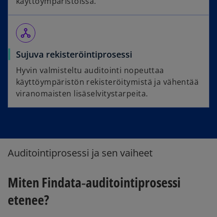
käyttöympäristöissä.
network_node
Sujuva rekisteröintiprosessi
Hyvin valmisteltu auditointi nopeuttaa
käyttöympäristön rekisteröitymistä ja vähentää
viranomaisten lisäselvitystarpeita.
Auditointiprosessi ja sen vaiheet
Miten Findata‑auditointiprosessi
etenee?