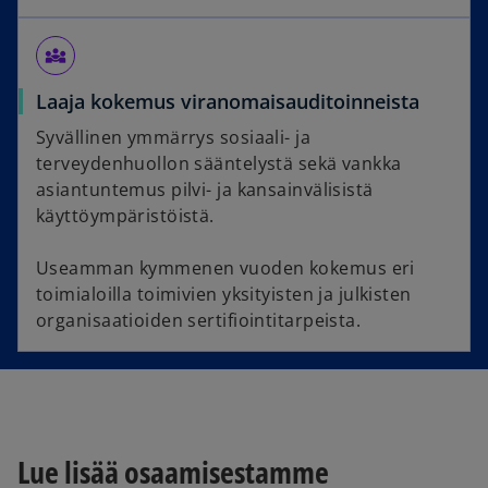
diversity_3
Laaja kokemus viranomaisauditoinneista
Syvällinen ymmärrys sosiaali- ja
terveydenhuollon sääntelystä sekä vankka
asiantuntemus pilvi- ja kansainvälisistä
käyttöympäristöistä.
Useamman kymmenen vuoden kokemus eri
toimialoilla toimivien yksityisten ja julkisten
organisaatioiden sertifiointitarpeista.
Lue lisää osaamisestamme