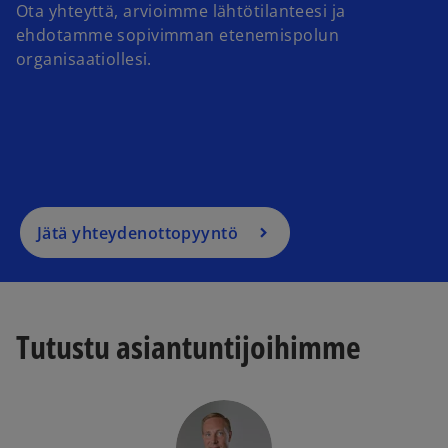
Ota yhteyttä, arvioimme lähtötilanteesi ja
ehdotamme sopivimman etenemispolun
organisaatiollesi.
Jätä yhteydenottopyyntö
Tutustu asiantuntijoihimme