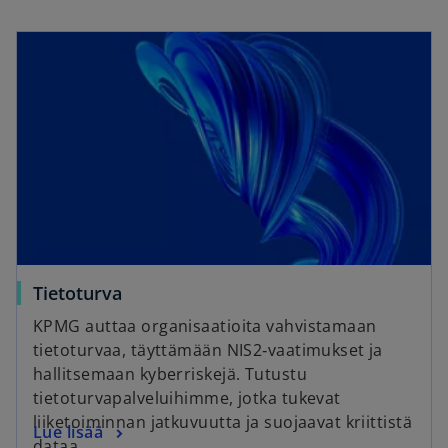
Tietoturva
KPMG auttaa organisaatioita vahvistamaan
tietoturvaa, täyttämään NIS2‑vaatimukset ja
hallitsemaan kyberriskejä. Tutustu
tietoturvapalveluihimme, jotka tukevat
liiketoiminnan jatkuvuutta ja suojaavat kriittistä
Lue lisää
dataa.