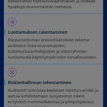
edellyttämät tietoturvavaatimukset ja voidaan
hyväksyä viranomaisten toimesta.
rule
Luottamuksen rakentaminen
Riippumattoman arviointilaitoksen tekemä
auditointi lisää viranomaisten,
tutkimusluvanhaltijoiden ja sidosryhmien
luottamusta käyttöympäristön turvallisuuteen.
filter_center_focus
Riskienhallinnan tehostaminen
Auditointi tunnistaa keskeiset tietoturvariskit ja
auttaa kohdistamaan suojatoimet oikein
erityisesti monimutkaisissa ja pilvipohjaisissa