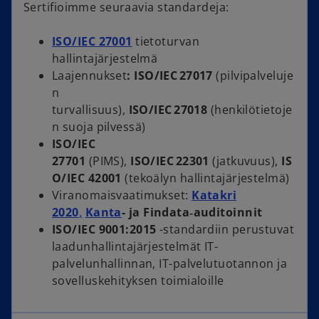
Sertifioimme seuraavia standardeja:
ISO/IEC 27001
tietoturvan
hallintajärjestelmä
Laajennukset
:
ISO/IEC 27017
(pilvipalveluje
n
turvallisuus),
ISO/IEC 27018
(henkilötietoje
n suoja pilvessä)
ISO/IEC
27701
(PIMS),
ISO/IEC 22301
(jatkuvuus),
IS
O/IEC 42001
(tekoälyn hallintajärjestelmä)
Viranomaisvaatimukset:
Katakri
2020
,
Kanta
- ja Findata‑auditoinnit
ISO/IEC 9001:2015
-standardiin perustuvat
laadunhallintajärjestelmät IT-
palvelunhallinnan, IT-palvelutuotannon ja
sovelluskehityksen toimialoille