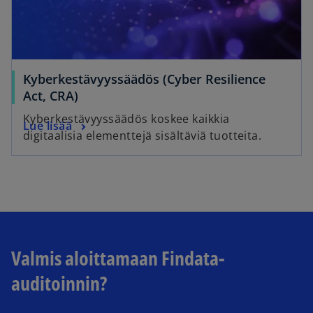
Kyberkestävyyssäädös (Cyber Resilience
Act, CRA)
Kyberkestävyyssäädös koskee kaikkia
Lue lisää
digitaalisia elementtejä sisältäviä tuotteita.
Valmis aloittamaan Findata-
auditoinnin?