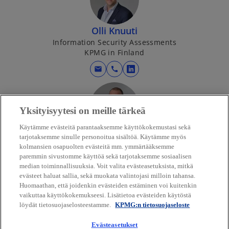
Olli Knuuti
Information Security Assessments
KPMG in Finland
mail
call
o
p
e
Yksityisyytesi on meille tärkeä
n
s
Käytämme evästeitä parantaaksemme käyttökokemustasi sekä
i
Antti Laurila
tarjotaksemme sinulle personoitua sisältöä. Käytämme myös
n
kolmansien osapuolten evästeitä mm. ymmärtääksemme
Cyber Advisory
paremmin sivustomme käyttöä sekä tarjotaksemme sosiaalisen
KPMG in Finland
a
median toiminnallisuuksia. Voit valita evästeasetuksista, mitkä
n
evästeet haluat sallia, sekä muokata valintojasi milloin tahansa.
mail
call
o
o
e
Huomaathan, että joidenkin evästeiden estäminen voi kuitenkin
p
p
vaikuttaa käyttökokemukseesi. Lisätietoa evästeiden käytöstä
w
e
e
löydät tietosuojaselosteestamme.
KPMG:n tietosuojaseloste
t
n
n
a
Evästeasetukset