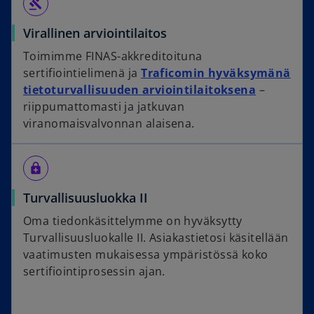
gavel
Virallinen arviointilaitos
Toimimme FINAS-akkreditoituna
sertifiointielimenä ja
Traficomin hyväksymänä
tietoturvallisuuden arviointilaitoksena
–
riippumattomasti ja jatkuvan
viranomaisvalvonnan alaisena.
enhanced_encryption
Turvallisuusluokka II
Oma tiedonkäsittelymme on hyväksytty
Turvallisuusluokalle II. Asiakastietosi käsitellään
vaatimusten mukaisessa ympäristössä koko
sertifiointiprosessin ajan.