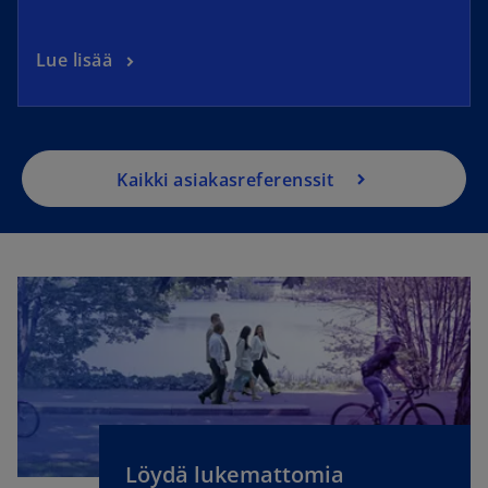
Lue lisää
Kaikki asiakasreferenssit
o
p
e
n
Löydä lukemattomia