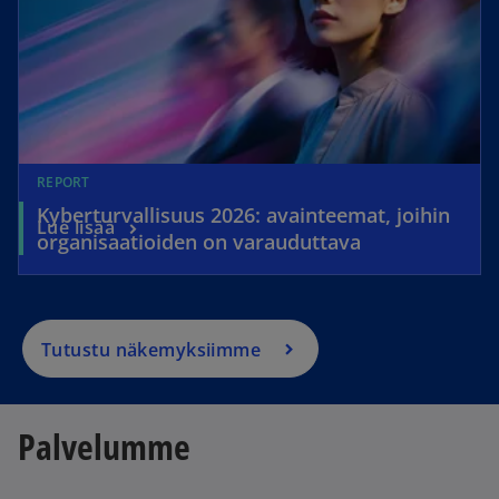
REPORT
Kyberturvallisuus 2026: avainteemat, joihin
Lue lisää
organisaatioiden on varauduttava
Tutustu näkemyksiimme
Palvelumme