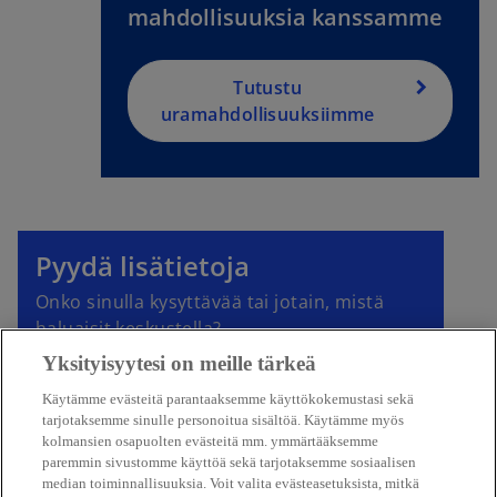
s
mahdollisuuksia kanssamme
i
n
a
Tutustu
n
uramahdollisuuksiimme
e
w
t
a
b
Pyydä lisätietoja
Onko sinulla kysyttävää tai jotain, mistä
haluaisit keskustella?
Yksityisyytesi on meille tärkeä
Ota yhteyttä
Käytämme evästeitä parantaaksemme käyttökokemustasi sekä
tarjotaksemme sinulle personoitua sisältöä. Käytämme myös
kolmansien osapuolten evästeitä mm. ymmärtääksemme
paremmin sivustomme käyttöä sekä tarjotaksemme sosiaalisen
median toiminnallisuuksia. Voit valita evästeasetuksista, mitkä