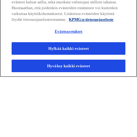
evästeet haluat sallia, sekä muokata valintojasi milloin tahansa.
Huomaathan, että joidenkin evästeiden estäminen voi kuitenkin
vaikuttaa käyttökokemukseesi. Lisätietoa evästeiden käytöstä
löydät tietosuojaselosteestamme.
KPMG:n tietosuojaseloste
Evästeasetukset
Hylkää kaikki evästeet
Hyväksy kaikki evästeet
Yhteystietomme
Media
Yritys
o