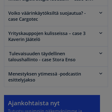
Voiko väärinkäytöksiltä suojautua? -
case Cargotec
Yrityskauppojen kulisseissa – case 3
Kaverin Jäätelö
Tulevaisuuden täydellinen
taloushallinto - case Stora Enso
Menestyksen ytimessä -podcastin
esittelyjakso
Ajankohtaista nyt
Tutustu uusimpiin näkemyksiimme ja