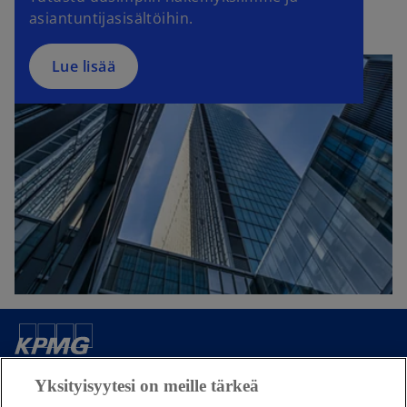
asiantuntijasisältöihin.
Lue lisää
Yhteystietomme
Yksityisyytesi on meille tärkeä