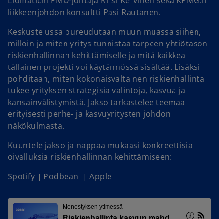
Elomaticin PMO-johtaja Kirsi Kervinen sekä KPMG:n
liikkeenjohdon konsultti Pasi Rautanen.
Keskustelussa pureudutaan muun muassa siihen,
milloin ja miten yritys tunnistaa tarpeen yhtiötason
riskienhallinnan kehittämiselle ja mitä kaikkea
tällainen projekti voi käytännössä sisältää. Lisäksi
pohditaan, miten kokonaisvaltainen riskienhallinta
tukee yrityksen strategisia valintoja, kasvua ja
kansainvälistymistä. Jakso tarkastelee teemaa
erityisesti perhe- ja kasvuyritysten johdon
näkökulmasta.
Kuuntele jakso ja nappaa mukaasi konkreettisia
oivalluksia riskienhallinnan kehittämiseen:
Spotify
|
Podbean
|
Apple