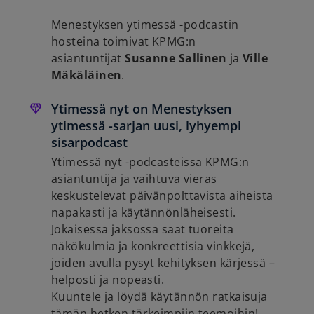
Menestyksen ytimessä -podcastin
hosteina toimivat KPMG:n
asiantuntijat
Susanne Sallinen
ja
Ville
Mäkäläinen
.
Ytimessä nyt on Menestyksen
ytimessä -sarjan uusi, lyhyempi
sisarpodcast
Ytimessä nyt -podcasteissa KPMG:n
asiantuntija ja vaihtuva vieras
keskustelevat päivänpolttavista aiheista
napakasti ja käytännönläheisesti.
Jokaisessa jaksossa saat tuoreita
näkökulmia ja konkreettisia vinkkejä,
joiden avulla pysyt kehityksen kärjessä –
helposti ja nopeasti.
Kuuntele ja löydä käytännön ratkaisuja
tämän hetken tärkeimpiin teemoihin!