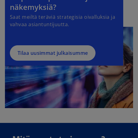
näkemyksiä?
Saat meiltä teräviä strategisia oivalluksia ja
vahvaa asiantuntijuutta.
Tilaa uusimmat julkaisumme