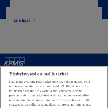
Lue lisää
Yhteystietomme
Yksityisyytesi on meille tärkeä
Käytämme evästeitä parantaaksemme käyttökokemustasi sekä
Media
tarjotaksemme sinulle personoitua sisältöä. Käytämme myös
kolmansien osapuolten evästeitä mm. ymmärtääksemme
paremmin sivustomme käyttöä sekä tarjotaksemme sosiaalisen
Yritys
median toiminnallisuuksia. Voit valita evästeasetuksista, mitkä
evästeet haluat sallia, sekä muokata valintojasi milloin tahansa.