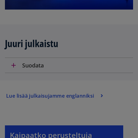
Juuri julkaistu
add
Suodata
Lue lisää julkaisujamme englanniksi
Kaipaatko perusteltuja