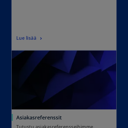
Lue lisää
Asiakasreferenssit
Tutustu asiakasreferensseihimme.