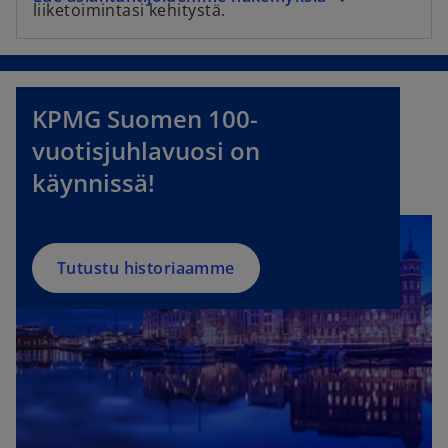
liiketoimintasi kehitystä.
KPMG Suomen 100-
vuotisjuhlavuosi on
käynnissä!
Tutustu historiaamme