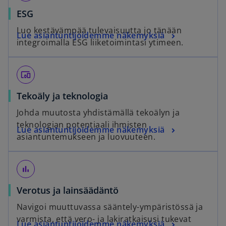
ESG
Luo kestävämpää tulevaisuutta jo tänään
Lue asiantuntijoidemme näkemyksiä
integroimalla ESG liiketoimintasi ytimeen.
devices_other
Tekoäly ja teknologia
Johda muutosta yhdistämällä tekoälyn ja
teknologian potentiaali ihmisten
Lue asiantuntijoidemme näkemyksiä
asiantuntemukseen ja luovuuteen.
bar_chart
Verotus ja lainsäädäntö
Navigoi muuttuvassa sääntely-ympäristössä ja
varmista, että vero- ja lakiratkaisusi tukevat
Lue asiantuntijoidemme näkemyksiä