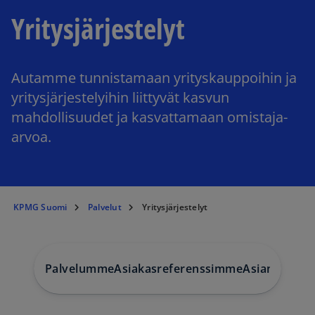
Yritysjärjestelyt
Autamme tunnistamaan yrityskauppoihin ja
yritysjärjestelyihin liittyvät kasvun
mahdollisuudet ja kasvattamaan omistaja-
arvoa.
KPMG Suomi
Palvelut
Yritysjärjestelyt
Palvelumme
Asiakasreferenssimme
Asiantuntij