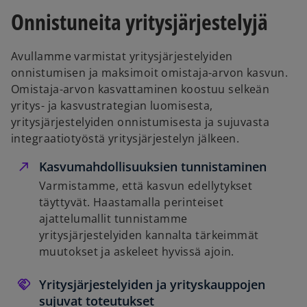
Onnistuneita yritysjärjestelyjä
Avullamme varmistat yritysjärjestelyiden
onnistumisen ja maksimoit omistaja-arvon kasvun.
Omistaja-arvon kasvattaminen koostuu selkeän
yritys- ja kasvustrategian luomisesta,
yritysjärjestelyiden onnistumisesta ja sujuvasta
integraatiotyöstä yritysjärjestelyn jälkeen.
Kasvumahdollisuuksien tunnistaminen
Varmistamme, että kasvun edellytykset
täyttyvät. Haastamalla perinteiset
ajattelumallit tunnistamme
yritysjärjestelyiden kannalta tärkeimmät
muutokset ja askeleet hyvissä ajoin.
Yritysjärjestelyiden ja yrityskauppojen
sujuvat toteutukset