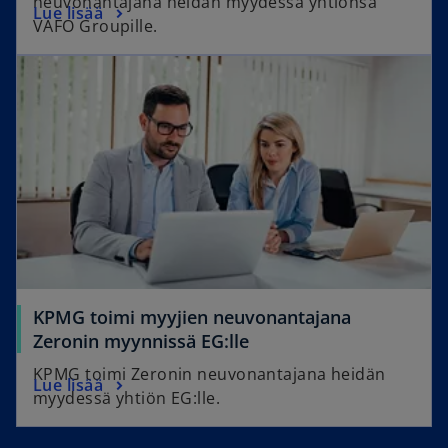
neuvonantajana heidän myydessä yhtiönsä
Lue lisää
VAFO Groupille.
KPMG toimi myyjien neuvonantajana
Zeronin myynnissä EG:lle
KPMG toimi Zeronin neuvonantajana heidän
Lue lisää
myydessä yhtiön EG:lle.