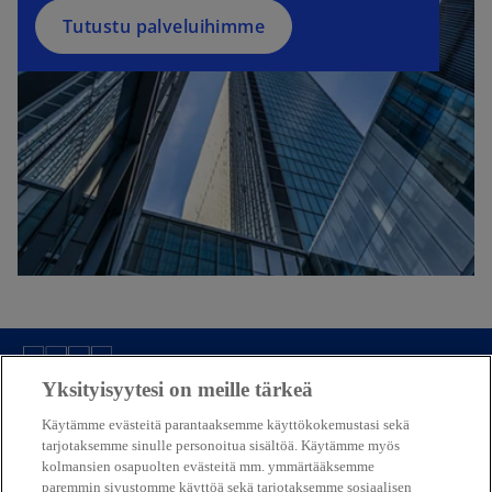
Tutustu palveluihimme
Yksityisyytesi on meille tärkeä
Yhteystietomme
Käytämme evästeitä parantaaksemme käyttökokemustasi sekä
tarjotaksemme sinulle personoitua sisältöä. Käytämme myös
Media
kolmansien osapuolten evästeitä mm. ymmärtääksemme
paremmin sivustomme käyttöä sekä tarjotaksemme sosiaalisen