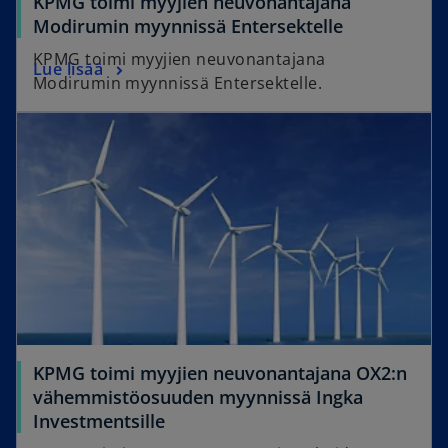
KPMG toimi myyjien neuvonantajana
Modirumin myynnissä Entersektelle
KPMG toimi myyjien neuvonantajana
Lue lisää
Modirumin myynnissä Entersektelle.
KPMG toimi myyjien neuvonantajana OX2:n
vähemmistöosuuden myynnissä Ingka
Investmentsille