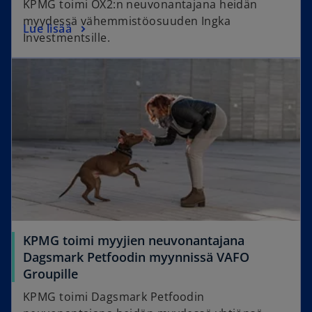
KPMG toimi OX2:n neuvonantajana heidän
myydessä vähemmistöosuuden Ingka
Lue lisää
Investmentsille.
KPMG toimi myyjien neuvonantajana
Dagsmark Petfoodin myynnissä VAFO
Groupille
KPMG toimi Dagsmark Petfoodin