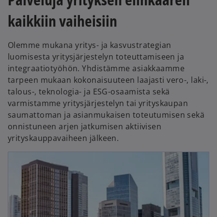
b
a
kaikkiin vaiheisiin
b
Olemme mukana yritys- ja kasvustrategian
luomisesta yritysjärjestelyn toteuttamiseen ja
integraatiotyöhön. Yhdistämme asiakkaamme
tarpeen mukaan kokonaisuuteen laajasti vero-, laki-,
talous-, teknologia- ja ESG-osaamista sekä
varmistamme yritysjärjestelyn tai yrityskaupan
saumattoman ja asianmukaisen toteutumisen sekä
onnistuneen arjen jatkumisen aktiivisen
yrityskauppavaiheen jälkeen.