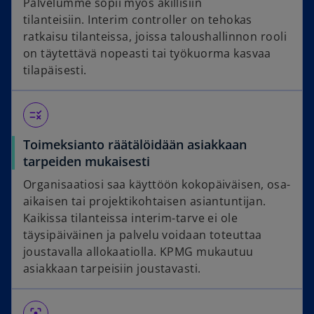
Palvelumme sopii myös äkillisiin
tilanteisiin. Interim controller on tehokas
ratkaisu tilanteissa, joissa taloushallinnon rooli
on täytettävä nopeasti tai työkuorma kasvaa
tilapäisesti.
rule
Toimeksianto räätälöidään asiakkaan
tarpeiden mukaisesti
Organisaatiosi saa käyttöön kokopäiväisen, osa-
aikaisen tai projektikohtaisen asiantuntijan.
Kaikissa tilanteissa interim-tarve ei ole
täysipäiväinen ja palvelu voidaan toteuttaa
joustavalla allokaatiolla. KPMG mukautuu
asiakkaan tarpeisiin joustavasti.
filter_center_focus