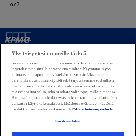
on?
Yhteystietomme
Yksityisyytesi on meille tärkeä
Käytämme evästeitä parantaaksemme käyttökokemustasi sekä
Media
tarjotaksemme sinulle personoitua sisältöä. Käytämme myös
kolmansien osapuolten evästeitä mm. ymmärtääksemme
paremmin sivustomme käyttöä sekä tarjotaksemme sosiaalisen
Yritys
median toiminnallisuuksia. Voit valita evästeasetuksista, mitkä
evästeet haluat sallia, sekä muokata valintojasi milloin tahansa.
Huomaathan, että joidenkin evästeiden estäminen voi kuitenkin
o
vaikuttaa käyttökokemukseesi. Lisätietoa evästeiden käytöstä
p
löydät tietosuojaselosteestamme.
KPMG:n tietosuojaseloste
Käyttöehdot
Tietosuojalauseke
e
Saavutettavuus
n
Evästeasetukset
© 2026 KPMG Oy Ab, a Finnish limited liability company and a member
s
firm of the KPMG global organization of independent member firms
i