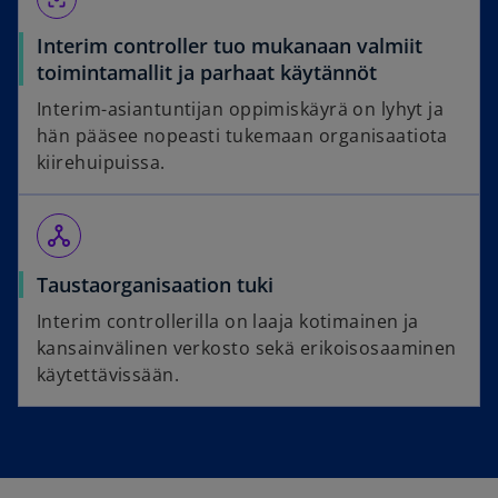
Interim controller tuo mukanaan valmiit
toimintamallit ja parhaat käytännöt
Interim-asiantuntijan oppimiskäyrä on lyhyt ja
hän pääsee nopeasti tukemaan organisaatiota
kiirehuipuissa.
network_node
Taustaorganisaation tuki
Interim controllerilla on laaja kotimainen ja
kansainvälinen verkosto sekä erikoisosaaminen
käytettävissään.