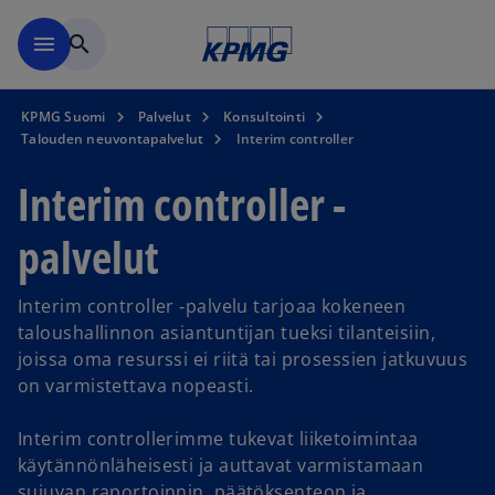
Skip to main content
menu
search
KPMG Suomi
Palvelut
Konsultointi
Talouden neuvontapalvelut
Interim controller
Interim controller -
palvelut
Interim controller ‑palvelu tarjoaa kokeneen
taloushallinnon asiantuntijan tueksi tilanteisiin,
joissa oma resurssi ei riitä tai prosessien jatkuvuus
on varmistettava nopeasti.
Interim controllerimme tukevat liiketoimintaa
käytännönläheisesti ja auttavat varmistamaan
sujuvan raportoinnin, päätöksenteon ja