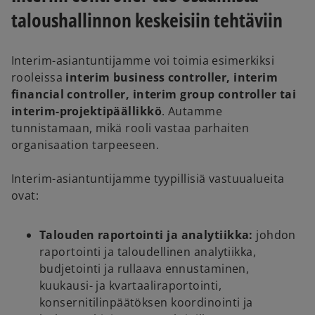
s
taloushallinnon keskeisiin tehtäviin
i
n
Interim-asiantuntijamme voi toimia esimerkiksi
a
rooleissa
interim business controller, interim
n
financial controller, interim group controller tai
e
interim-projektipäällikkö
. Autamme
w
tunnistamaan, mikä rooli vastaa parhaiten
t
organisaation tarpeeseen.
a
b
Interim-asiantuntijamme tyypillisiä vastuualueita
ovat:
Talouden raportointi ja analytiikka:
johdon
raportointi ja taloudellinen analytiikka,
budjetointi ja rullaava ennustaminen,
kuukausi- ja kvartaaliraportointi,
konsernitilinpäätöksen koordinointi ja