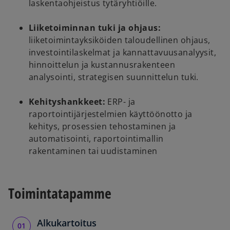
laskentaohjeistus tytäryhtiöille.
Liiketoiminnan tuki ja ohjaus:
liiketoimintayksiköiden taloudellinen ohjaus,
investointilaskelmat ja kannattavuusanalyysit,
hinnoittelun ja kustannusrakenteen
analysointi, strategisen suunnittelun tuki.
Kehityshankkeet:
ERP- ja
raportointijärjestelmien käyttöönotto ja
kehitys, prosessien tehostaminen ja
automatisointi, raportointimallin
rakentaminen tai uudistaminen
Toimintatapamme
Alkukartoitus