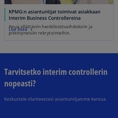
KPMG:n asiantuntijat toimivat asiakkaan
Interim Business Controllereina
Apua yllättäviin henkilöstövaihdoksiin ja
Lue lisää
pitkittyneisiin rekrytointeihin.
Tarvitsetko interim controllerin
nopeasti?
Keskustele tilanteestasi asiantuntijamme kanssa.