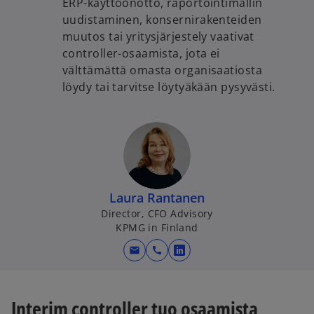
ERP-käyttöönotto, raportointimallin
uudistaminen, konsernirakenteiden
muutos tai yritysjärjestely vaativat
controller-osaamista, jota ei
välttämättä omasta organisaatiosta
löydy tai tarvitse löytyäkään pysyvästi.
Laura Rantanen
Director, CFO Advisory
KPMG in Finland
mail
call
o
p
e
Interim controller tuo osaamista
n