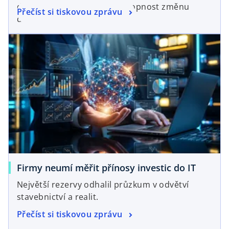
digitalizovat je vyšší než schopnost změnu
Přečíst si tiskovou zprávu
dotáhnout.
Firmy neumí měřit přínosy investic do IT
Největší rezervy odhalil průzkum v odvětví
stavebnictví a realit.
Přečíst si tiskovou zprávu