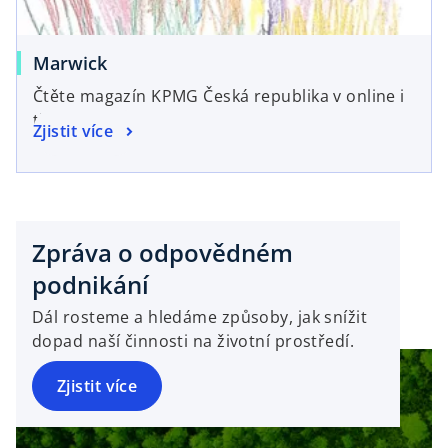
o
Marwick
p
Čtěte magazín KPMG Česká republika v online i
e
tištěné verzi.
o
Zjistit více
n
p
s
e
i
n
n
o
s
a
p
Zpráva o odpovědném
i
n
e
n
e
podnikání
n
a
w
s
Dál rosteme a hledáme způsoby, jak snížit
n
t
i
dopad naší činnosti na životní prostředí.
e
a
n
w
b
a
Zjistit více
t
n
a
e
b