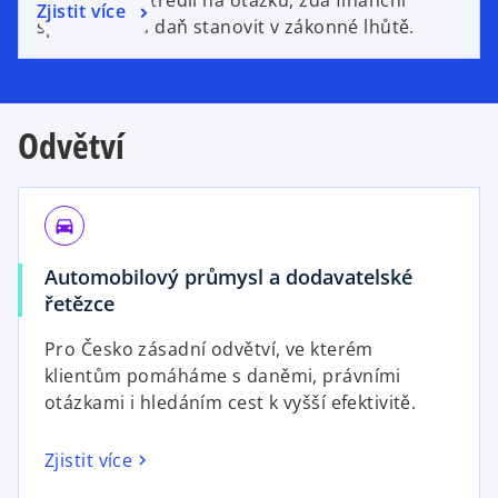
Zjistit více
správa stihla daň stanovit v zákonné lhůtě.
Odvětví
directions_car
Automobilový průmysl a dodavatelské
řetězce
Pro Česko zásadní odvětví, ve kterém
klientům pomáháme s daněmi, právními
otázkami i hledáním cest k vyšší efektivitě.
Zjistit více