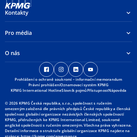
Kontakty
Pro média
O nás
o
o
o
o
p
p
p
p
Prohlášení o ochraně soukromí – informační memorandum
e
e
e
e
Právní prohlášení
Oznamovací systém KPMG
n
n
n
n
o
KPMG International Hotline
Slovník pojmů
Přístupnost
Nápověda
s
s
s
s
p
e
i
i
i
i
© 2026 KPMG Česká republika, s.r.o., společnost s ručením
n
omezeným založená dle právních předpisů České republiky a členská
n
n
n
n
s
společnost globální organizace nezávislých členských společností
a
a
a
a
i
KPMG, přidružených ke KPMG International Limited, soukromé
n
n
n
n
n
anglické společnosti s ručením omezeným. Všechna práva vyhrazena.
a
Detailní informace o struktuře globální organizace KPMG najdete na
e
e
e
e
n
o
stránce:
https://kpmg.com/governance
.