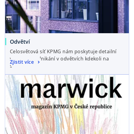
a
w
n
t
e
a
w
b
t
a
Odvětví
b
Celosvětová síť KPMG nám poskytuje detailní
vhled do podnikání v odvětvích kdekoli na
Zjistit více
světě.
opens in a new tab