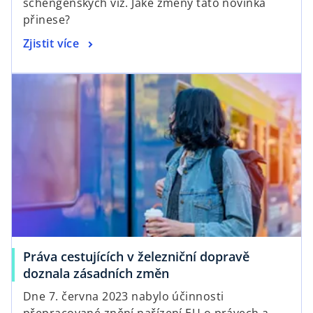
schengenských víz. Jaké změny tato novinka
i
přinese?
n
o
Zjistit více
a
p
n
opens in a new tab
e
e
n
w
s
t
i
a
n
b
a
n
e
w
t
a
Práva cestujících v železniční dopravě
b
o
doznala zásadních změn
p
Dne 7. června 2023 nabylo účinnosti
e
přepracované znění nařízení EU o právech a