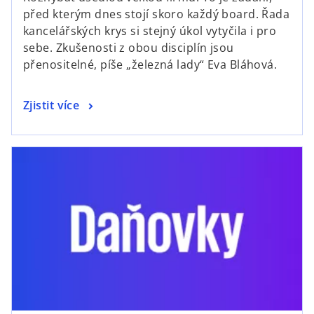
e
před kterým dnes stojí skoro každý board. Řada
n
kancelářských krys si stejný úkol vytyčila i pro
s
sebe. Zkušenosti z obou disciplín jsou
i
přenositelné, píše „železná lady“ Eva Bláhová.
n
a
o
Zjistit více
n
p
e
e
w
opens in a new tab
n
t
s
a
i
b
n
a
n
e
w
t
a