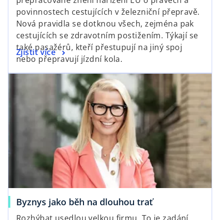
n
povinnostech cestujících v železniční přepravě.
s
Nová pravidla se dotknou všech, zejména pak
i
cestujících se zdravotním postižením. Týkají se
n
také pasažérů, kteří přestupují na jiný spoj
o
Zjistit více
a
nebo přepravují jízdní kola.
p
n
opens in a new tab
e
e
n
w
s
t
i
a
n
b
a
n
e
w
t
a
o
Byznys jako běh na dlouhou trať
b
p
Rozhýbat usedlou velkou firmu. To je zadání,