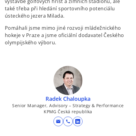
výstavbě golfových hřišť a zimních stadionů, ale
také třeba při hledání sportovního potenciálu
ústeckého jezera Milada.
Pomáhali jsme mimo jiné rozvoji mládežnického
hokeje v Praze a jsme oficiální dodavatel Českého
olympijského výboru.
Radek Chaloupka
Senior Manager, Advisory – Strategy & Performance
KPMG Česká republika
mail
call
o
p