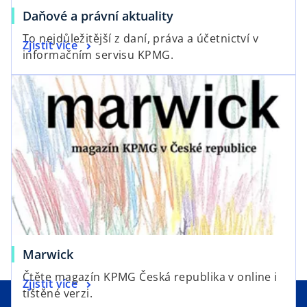
b
o
Daňové a právní aktuality
p
To nejdůležitější z daní, práva a účetnictví v
o
Zjistit více
e
informačním servisu KPMG.
p
n
opens in a new tab
e
s
n
i
s
n
i
a
n
n
a
e
n
w
e
t
w
a
t
b
a
o
Marwick
b
p
Čtěte magazín KPMG Česká republika v online i
o
Zjistit více
e
tištěné verzi.
p
n