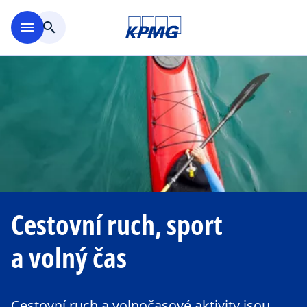
Přejít na hlavní obsah
menu
search
Cestovní ruch, sport
a volný čas
Cestovní ruch a volnočasové aktivity jsou