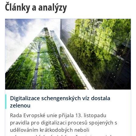
e
Články a analýzy
n
s
opens in a new tab
i
n
a
n
e
w
t
a
b
Digitalizace schengenských víz dostala
o
zelenou
p
Rada Evropské unie přijala 13. listopadu
e
pravidla pro digitalizaci procesů spojených s
n
udělováním krátkodobých neboli
s