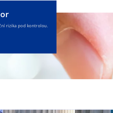
tor
ční rizika pod kontrolou.