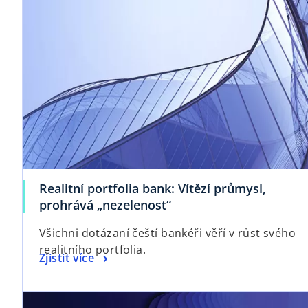
Realitní portfolia bank: Vítězí průmysl,
prohrává „nezelenost“
Všichni dotázaní čeští bankéři věří v růst svého
realitního portfolia.
Zjistit více