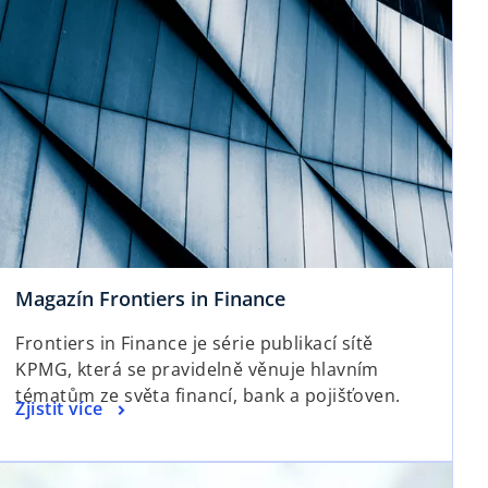
o
Magazín Frontiers in Finance
p
Frontiers in Finance je série publikací sítě
e
KPMG, která se pravidelně věnuje hlavním
n
tématům ze světa financí, bank a pojišťoven.
s
o
Zjistit více
i
p
n
e
opens in a new tab
a
n