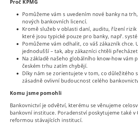
Proč KPMG
Pomůžeme vám s uvedením nové banky na trh, od
nových bankovních licencí.
Kromě služeb v oblasti daní, auditu, řízení riz
které jsou typické pouze pro banky, např. sys
Pomůžeme vám odhalit, co váš zákazník chce. U
jednodušší – tak, aby zákazníci chtěli přech
Na základě našeho globálního know-how vám p
českém trhu zatím chybějí.
Díky nám se zorientujete v tom, co důležitého 
zásadně ovlivní budoucnost celého bankovnictv
Komu jsme pomohli
Bankovnictví je odvětví, kterému se věnujeme celosv
bankovní instituce. Poradenství poskytujeme také v 
reformou stávajících institucí.