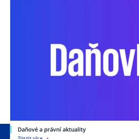
o
Daňové a právní aktuality
p
o
Zjistit více