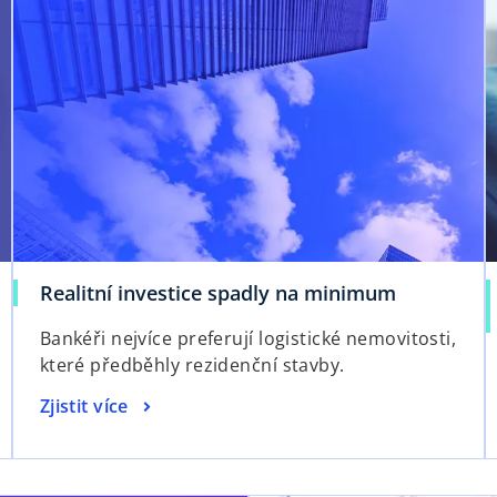
Realitní investice spadly na minimum
Bankéři nejvíce preferují logistické nemovitosti,
které předběhly rezidenční stavby.
Zjistit více
opens in a new tab