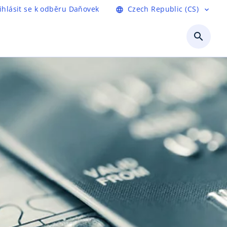
ihlásit se k odběru Daňovek
Czech Republic (CS)
language
expand_more
search