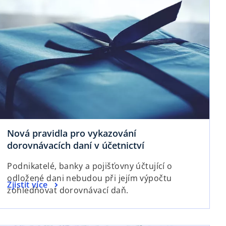
n
s
e
i
w
n
t
a
a
n
b
e
w
t
a
b
Nová pravidla pro vykazování
o
dorovnávacích daní v účetnictví
p
Podnikatelé, banky a pojišťovny účtující o
e
odložené dani nebudou při jejím výpočtu
n
o
Zjistit více
zohledňovat dorovnávací daň.
s
p
i
e
n
n
opens in a new tab