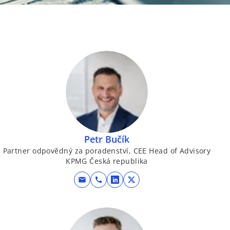
Petr Bučík
Partner odpovědný za poradenství, CEE Head of Advisory
KPMG Česká republika
mail
call
o
o
p
p
e
e
n
n