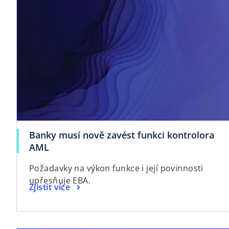
Banky musí nově zavést funkci kontrolora
AML
Požadavky na výkon funkce i její povinnosti
upřesňuje EBA.
Zjistit více