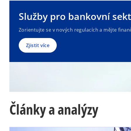
Služby pro bankovní sek
Zorientujte se v nových regulacích a mějte finan
Zjistit více
Články a analýzy