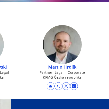
ski
Martin Hrdlík
 Legal
Partner, Legal – Corporate
ka
KPMG Česká republika
mail
call
o
o
p
p
e
e
n
n