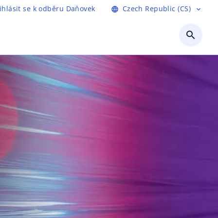
ihlásit se k odběru Daňovek
Czech Republic (CS)
language
expand_more
search