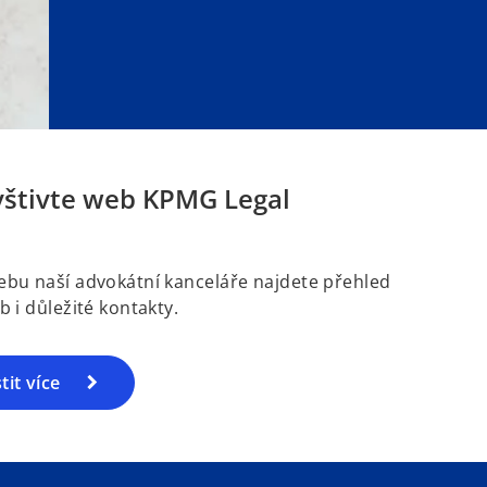
s
s
i
i
n
n
a
a
n
n
e
e
w
w
štivte web KPMG Legal
t
t
a
a
b
b
ebu naší advokátní kanceláře najdete přehled
b i důležité kontakty.
stit více