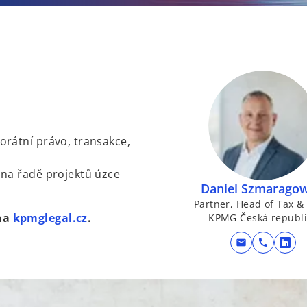
rátní právo, transakce,
 na řadě projektů úzce
Daniel Szmaragow
Partner, Head of Tax &
o
 na
kpmglegal.cz
.
KPMG Česká republi
p
mail
call
o
e
p
n
e
s
n
i