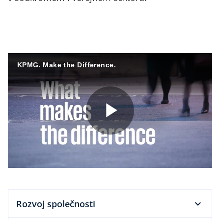
KPMG. Make the Difference.
P
l
Rozvoj společnosti