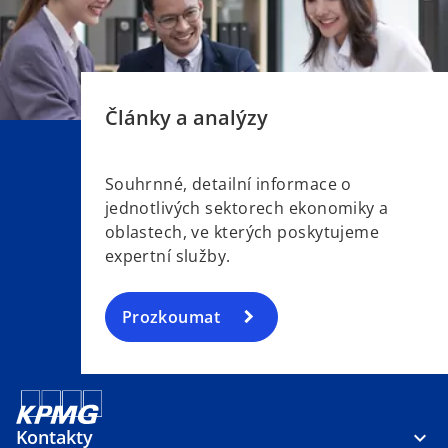
i
n
a
n
e
Články a analýzy
w
t
a
Souhrnné, detailní informace o
b
jednotlivých sektorech ekonomiky a
oblastech, ve kterých poskytujeme
expertní služby.
Prozkoumat
Kontakty