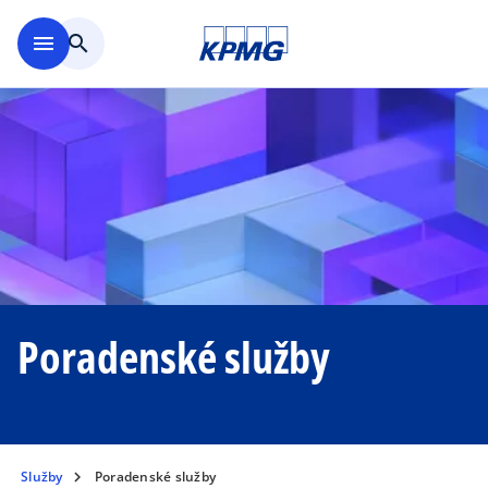
Přejít na hlavní obsah
menu
search
Poradenské služby
Služby
Poradenské služby