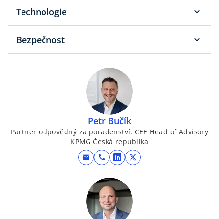
a
Technologie
Bezpečnost
y
V
Petr Bučík
Partner odpovědný za poradenství, CEE Head of Advisory
KPMG Česká republika
i
mail
call
o
o
p
p
e
e
d
n
n
s
s