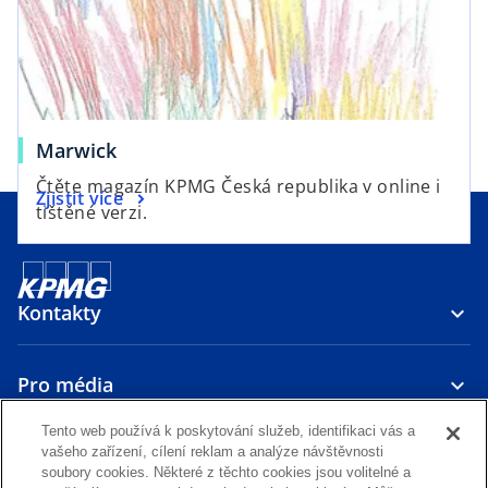
a
e
n
w
e
t
w
a
t
b
a
o
Marwick
b
p
Čtěte magazín KPMG Česká republika v online i
o
Zjistit více
e
tištěné verzi.
p
n
e
s
n
i
s
n
Kontakty
i
a
n
n
a
Pro média
e
n
w
e
Tento web používá k poskytování služeb, identifikaci vás a
t
vašeho zařízení, cílení reklam a analýze návštěvnosti
O nás
w
a
soubory cookies. Některé z těchto cookies jsou volitelné a
t