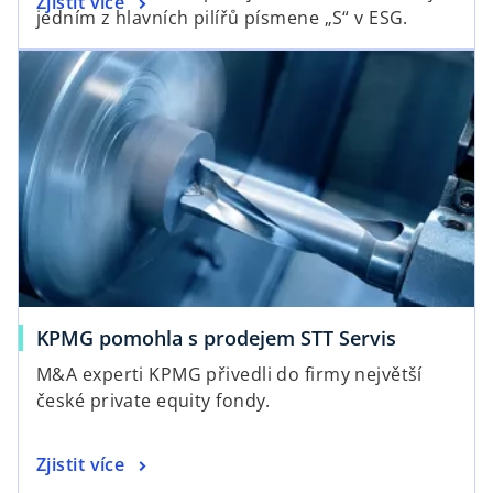
Zjistit více
jedním z hlavních pilířů písmene „S“ v ESG.
KPMG pomohla s prodejem STT Servis
M&A experti KPMG přivedli do firmy největší
české private equity fondy.
Zjistit více