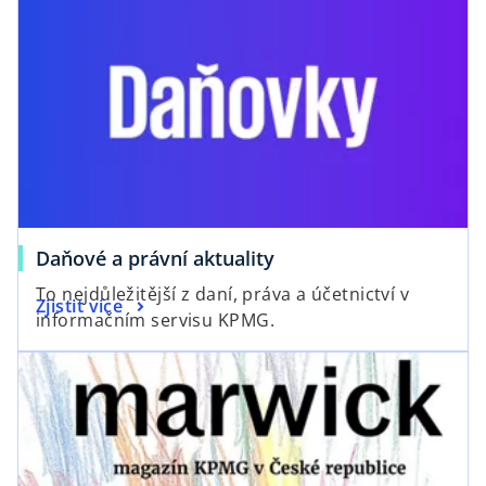
o
Daňové a právní aktuality
p
To nejdůležitější z daní, práva a účetnictví v
o
Zjistit více
e
informačním servisu KPMG.
p
n
opens in a new tab
e
s
n
i
s
n
i
a
n
n