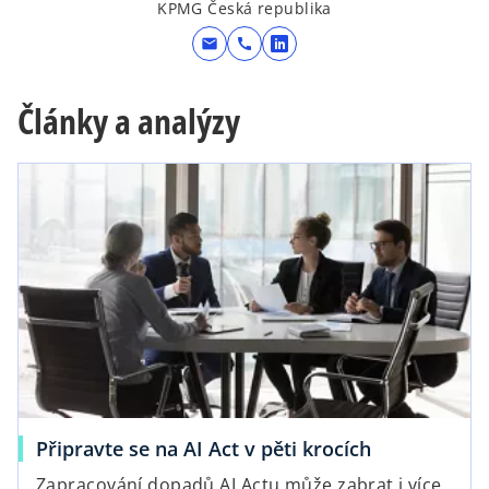
KPMG Česká republika
mail
call
o
p
e
Články a analýzy
n
s
i
n
a
n
e
w
t
a
b
Připravte se na AI Act v pěti krocích
Zapracování dopadů AI Actu může zabrat i více