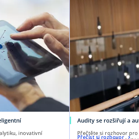
ligentní
Audity se rozšiřují a a
ytiku, inovativní
Přečtěte si rozhovor pr
o
Přečíst si rozhovor