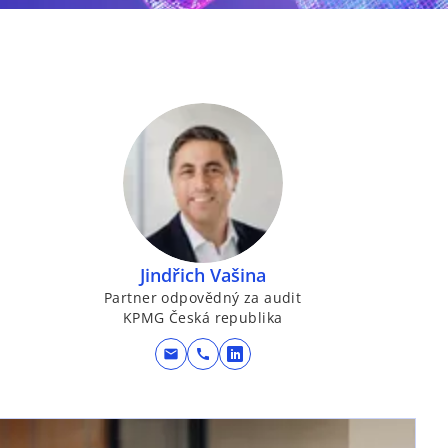
Jindřich Vašina
Partner odpovědný za audit
KPMG Česká republika
mail
call
o
p
e
opens in a new tab
n