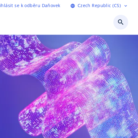
ihlásit se k odběru Daňovek
Czech Republic (CS)
language
expand_more
search