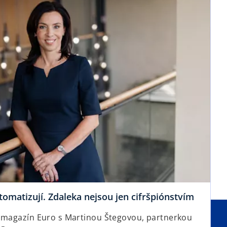
s
i
n
a
n
e
w
t
a
b
o
utomatizují. Zdaleka nejsou jen cifršpiónstvím
p
o magazín Euro s Martinou Štegovou, partnerkou
e